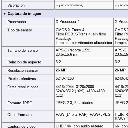
--
--
Valoración
(sin comentarios)
(sin c
▼ Captura de imagen
X-Processor 4
X-Proce
Procesador
CMOS X-Trans 4
CMOS X
Tipo de sensor
Filtro RGB X-Trans 4, sin filtro
Filtro R
Pasabajo
Pasaba
Limpieza por vibración ultrasónica
Limpiez
APS-C (recorte 1.5x)
APS-C (
Tamaño del sensor
23.5x15.6 mm
23.5x1
3:2
3:2
Relación de aspecto
26 MP
26 MP
Resolución sensor
6240x4160
6240x4
Pixeles efectivos
4416x2944, 3120x2080
4416x2
Otras resoluciones
6240x3512 (16:9), 4160x4160
6240x35
(1:1)
(1:1)
JPEG 2.3, 2 calidades
JPEG 2.
Formato JPEG
RAW (14 bits RAF), RAW+JPEG
HEIF, R
Otros Formatos
RAW+J
UHD / 4K, con audio estereo
6K, con
Captura de video