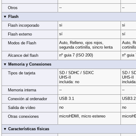
--
--
Otros
▼ Flash
si
si
Flash incorporado
sí
sí
Flash externo
Auto, Relleno, ojos rojos,
Auto, R
Modos de Flash
segunda cortinilla, sincro lenta
cortinil
nº guia 7 (ISO 200)
nº guia
Alcance del flash
▼ Memoria y Conexiones
SD / SDHC / SDXC
SD / S
Tipos de tarjeta
UHS-II
UHS-II
incluida: no
incluida
--
--
Memoria interna
USB 3.1
USB3.2
Conexión al ordenador
no
no
Salida de vídeo
microHDMI, micro estereo
microHD
Otras conexiones
▼ Características físicas