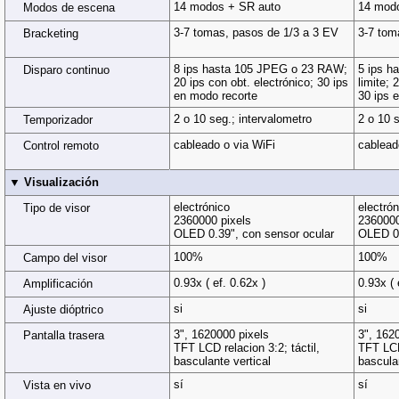
14 modos + SR auto
14 mod
Modos de escena
3-7 tomas, pasos de 1/3 a 3 EV
3-7 tom
Bracketing
8 ips hasta 105 JPEG o 23 RAW;
5 ips h
Disparo continuo
20 ips con obt. electrónico; 30 ips
limite; 
en modo recorte
30 ips 
2 o 10 seg.; intervalometro
2 o 10 s
Temporizador
cableado o via WiFi
cablead
Control remoto
▼ Visualización
electrónico
electrón
Tipo de visor
2360000 pixels
2360000
OLED 0.39", con sensor ocular
OLED 0.
100%
100%
Campo del visor
0.93x ( ef. 0.62x )
0.93x ( 
Amplificación
si
si
Ajuste dióptrico
3", 1620000 pixels
3", 162
Pantalla trasera
TFT LCD relacion 3:2; táctil,
TFT LCD 
basculante vertical
basculan
sí
sí
Vista en vivo