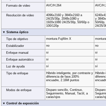
AVC/H.264
AVC/H.
Formato de video
4096x2160 y 3840x2160 a
6240x41
Resolución de video
24/25/30p, 2048x1080 y
y 3840x
1920x1080 24/25/30p, 50/60p o
50/60p,
100/120p
24/25/3
▼ Sistema óptico
montura Fujifilm X
montura
Tipo de objetivo
no
no
Estabilizador
si
si
Enfoque manual
si
si
Enfoque automático
sí
sí
Luz de ayuda
Hibrido inteligente, por contraste y
Hibrido 
Tipo de enfoque
diferencia de fase,100%
diferen
encuadre, 2.16M puntos
encuadr
Disparo sencillo, Continuo,
Disparo 
Modos de enfoque
Seguimiento, Manual, Tactil, a
Seguimi
caras/ojos
caras/o
▼ Control de exposición