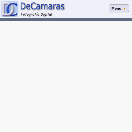
Menu
▼