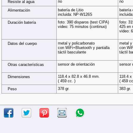
no
no
Resiste al agua
batería de Litio
batería 
Alimentación
incluida: NP-W126S
incluid
foto: 390 disparos (test CIPA)
foto: 31
Duración batería
video: 75 minutos (continuo)
425 en 
video: 
metal y policarbonato
metal y
Datos del cuerpo
con WiFi+Bluetooth y pantalla
con WiF
táctil basculante
táctil b
sensor de orientación
sensor 
Otras características
118.4 x 82.8 x 46.8 mm.
118.4 x
Dimensiones
( 459 cc. )
( 459 cc
378 gr.
383 gr.
Peso