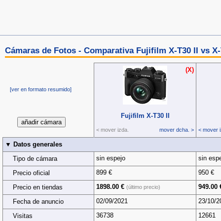
Cámaras de Fotos - Comparativa Fujifilm X-T30 II vs X
(X)
[ver en formato resumido]
Fujifilm X‑T30 II
< mover izda.
mover dcha. >
< mover i
▼ Datos generales
sin espejo
sin esp
Tipo de cámara
899 €
950 €
Precio oficial
1898.00 €
949.00 
Precio en tiendas
(último precio)
02/09/2021
23/10/2
Fecha de anuncio
36738
12661
Visitas