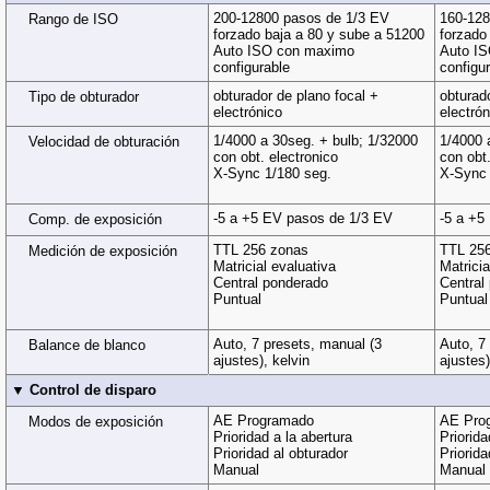
200-12800 pasos de 1/3 EV
160-128
Rango de ISO
forzado baja a 80 y sube a 51200
forzado
Auto ISO con maximo
Auto I
configurable
configu
obturador de plano focal +
obturad
Tipo de obturador
electrónico
electrón
1/4000 a 30seg. + bulb; 1/32000
1/4000 
Velocidad de obturación
con obt. electronico
con obt.
X-Sync 1/180 seg.
X-Sync 
-5 a +5 EV pasos de 1/3 EV
-5 a +5
Comp. de exposición
TTL 256 zonas
TTL 25
Medición de exposición
Matricial evaluativa
Matricia
Central ponderado
Central
Puntual
Puntual
Auto, 7 presets, manual (3
Auto, 7
Balance de blanco
ajustes), kelvin
ajustes)
▼ Control de disparo
AE Programado
AE Pro
Modos de exposición
Prioridad a la abertura
Priorida
Prioridad al obturador
Priorida
Manual
Manual