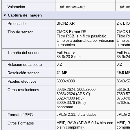
--
--
Valoración
(sin comentarios)
(sin c
▼ Captura de imagen
BIONZ XR
2 x BI
Procesador
CMOS Exmor RS
CMOS 
Tipo de sensor
Filtro RGB, sin filtro pasabajo
Filtro R
Limpieza automática por vibración
Limpiez
ultrasónica
ultrasón
Full Frame
Full Fr
Tamaño del sensor
35.6x23.8 mm
35.9x2
3:2
3:2
Relación de aspecto
24 MP
49.8 M
Resolución sensor
6000x4000
8640x5
Pixeles efectivos
3936x2624, 3008x2000
5616x3
Otras resoluciones
3936x2624 (APS-C)
7680 57
5328x4000 (4:3)
8760x48
6000x3376 (16:9)
5760x57
panorama
JPEG 2.31, 3 calidades
JPEG 2.
Formato JPEG
HEIF, RAW (ARW 5.0 14 bits con
HEIF, R
Otros Formatos
o sin comprimir),
comprim