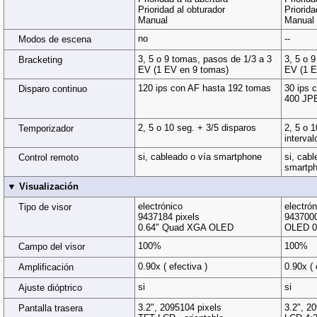
Prioridad al obturador
Priorida
Manual
Manual
no
--
Modos de escena
3, 5 o 9 tomas, pasos de 1/3 a 3
3, 5 o 
Bracketing
EV (1 EV en 9 tomas)
EV (1 E
120 ips con AF hasta 192 tomas
30 ips 
Disparo continuo
400 JP
2, 5 o 10 seg. + 3/5 disparos
2, 5 o 1
Temporizador
interva
si, cableado o vía smartphone
si, cabl
Control remoto
smartp
▼ Visualización
electrónico
electrón
Tipo de visor
9437184 pixels
9437000
0.64" Quad XGA OLED
OLED 0,
100%
100%
Campo del visor
0.90x ( efectiva )
0.90x ( 
Amplificación
si
si
Ajuste dióptrico
3.2", 2095104 pixels
3.2", 2
Pantalla trasera