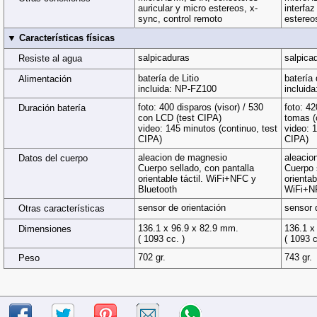
auricular y micro estereos, x-
interfaz
sync, control remoto
estereo
▼ Características físicas
salpicaduras
salpica
Resiste al agua
batería de Litio
batería 
Alimentación
incluida: NP-FZ100
incluid
foto: 400 disparos (visor) / 530
foto: 4
Duración batería
con LCD (test CIPA)
tomas (
video: 145 minutos (continuo, test
video: 
CIPA)
CIPA)
aleacion de magnesio
aleacio
Datos del cuerpo
Cuerpo sellado, con pantalla
Cuerpo 
orientable táctil. WiFi+NFC y
orientabl
Bluetooth
WiFi+N
sensor de orientación
sensor 
Otras características
136.1 x 96.9 x 82.9 mm.
136.1 x
Dimensiones
( 1093 cc. )
( 1093 c
702 gr.
743 gr.
Peso