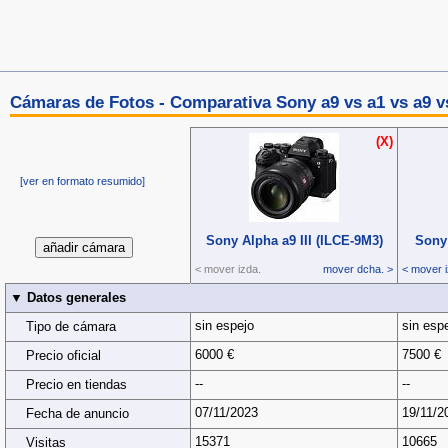
Cámaras de Fotos - Comparativa Sony a9 vs a1 vs a9 v
(X)
[ver en formato resumido]
Sony Alpha a9 III (ILCE‑9M3)
Sony 
< mover izda.
mover dcha. >
< mover i
▼ Datos generales
sin espejo
sin esp
Tipo de cámara
6000 €
7500 €
Precio oficial
--
--
Precio en tiendas
07/11/2023
19/11/2
Fecha de anuncio
15371
10665
Visitas