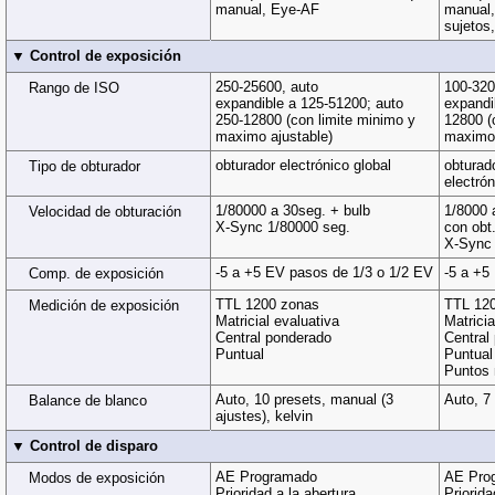
manual, Eye-AF
manual,
sujetos
▼ Control de exposición
250-25600, auto
100-320
Rango de ISO
expandible a 125-51200; auto
expandi
250-12800 (con limite minimo y
12800 (
maximo ajustable)
maximo 
obturador electrónico global
obturad
Tipo de obturador
electrón
1/80000 a 30seg. + bulb
1/8000 
Velocidad de obturación
X-Sync 1/80000 seg.
con obt
X-Sync 
-5 a +5 EV pasos de 1/3 o 1/2 EV
-5 a +5
Comp. de exposición
TTL 1200 zonas
TTL 12
Medición de exposición
Matricial evaluativa
Matricia
Central ponderado
Central
Puntual
Puntual
Puntos
Auto, 10 presets, manual (3
Auto, 7
Balance de blanco
ajustes), kelvin
▼ Control de disparo
AE Programado
AE Pro
Modos de exposición
Prioridad a la abertura
Priorida