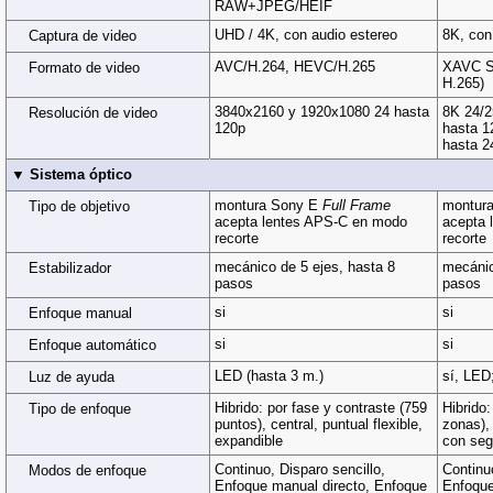
RAW+JPEG/HEIF
UHD / 4K, con audio estereo
8K, con
Captura de video
AVC/H.264, HEVC/H.265
XAVC S
Formato de video
H.265)
3840x2160 y 1920x1080 24 hasta
8K 24/2
Resolución de video
120p
hasta 1
hasta 2
▼ Sistema óptico
montura Sony E
Full Frame
montur
Tipo de objetivo
acepta lentes APS-C en modo
acepta 
recorte
recorte
mecánico de 5 ejes, hasta 8
mecánic
Estabilizador
pasos
pasos
si
si
Enfoque manual
si
si
Enfoque automático
LED (hasta 3 m.)
sí, LED
Luz de ayuda
Hibrido: por fase y contraste (759
Hibrido:
Tipo de enfoque
puntos), central, puntual flexible,
zonas), 
expandible
con seg
Continuo, Disparo sencillo,
Continuo
Modos de enfoque
Enfoque manual directo, Enfoque
Enfoque