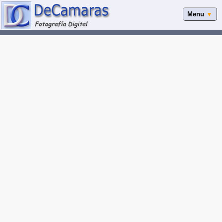
Menu
▼