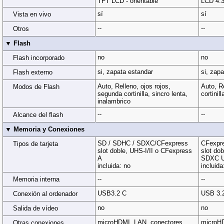
TFT LCD - orientable
LCD 4:3 
sí
sí
Vista en vivo
--
--
Otros
▼ Flash
no
no
Flash incorporado
si, zapata estandar
si, zap
Flash externo
Auto, Relleno, ojos rojos,
Auto, R
Modos de Flash
segunda cortinilla, sincro lenta,
cortinil
inalambrico
--
--
Alcance del flash
▼ Memoria y Conexiones
SD / SDHC / SDXC/CFexpress
CFexpr
Tipos de tarjeta
slot doble, UHS-I/II o CFexpress
slot dob
A
SDXC U
incluida: no
incluida
--
--
Memoria interna
USB3.2 C
USB 3.
Conexión al ordenador
no
no
Salida de vídeo
microHDMI, LAN, conectores
microHD
Otras conexiones