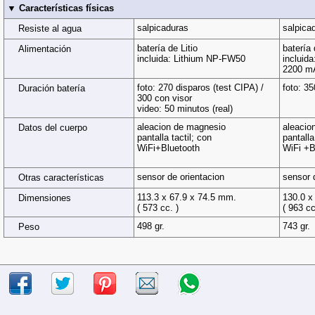
▼ Características físicas
salpicaduras
salpica
Resiste al agua
batería de Litio
batería 
Alimentación
incluida: Lithium NP-FW50
incluid
2200 m
foto: 270 disparos (test CIPA) /
foto: 35
Duración batería
300 con visor
video: 50 minutos (real)
aleacion de magnesio
aleacio
Datos del cuerpo
pantalla tactil; con
pantalla
WiFi+Bluetooth
WiFi +B
sensor de orientacion
sensor 
Otras características
113.3 x 67.9 x 74.5 mm.
130.0 x
Dimensiones
( 573 cc. )
( 963 cc
498 gr.
743 gr.
Peso