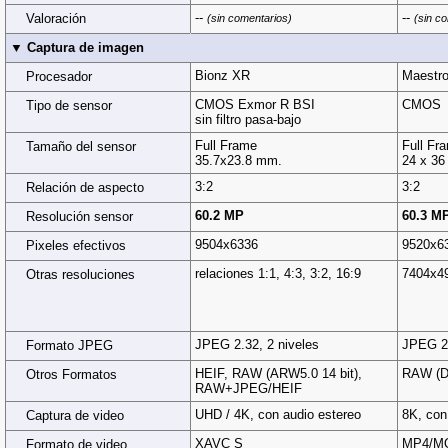
--
--
Valoración
(sin comentarios)
(sin c
▼ Captura de imagen
Bionz XR
Maestro
Procesador
CMOS Exmor R BSI
CMOS
Tipo de sensor
sin filtro pasa-bajo
Full Frame
Full Fr
Tamaño del sensor
35.7x23.8 mm.
24 x 3
3:2
3:2
Relación de aspecto
60.2 MP
60.3 M
Resolución sensor
9504x6336
9520x6
Pixeles efectivos
relaciones 1:1, 4:3, 3:2, 16:9
7404x4
Otras resoluciones
JPEG 2.32, 2 niveles
JPEG 2.
Formato JPEG
HEIF, RAW (ARW5.0 14 bit),
RAW (D
Otros Formatos
RAW+JPEG/HEIF
UHD / 4K, con audio estereo
8K, con
Captura de video
XAVC S
MP4/MO
Formato de video