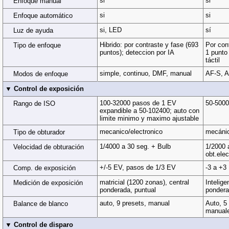
si
si
Enfoque manual
si
si
Enfoque automático
si, LED
sí
Luz de ayuda
Hibrido: por contraste y fase (693
Por con
Tipo de enfoque
puntos); deteccion por IA
1 punto
táctil
simple, continuo, DMF, manual
AF-S, 
Modos de enfoque
▼ Control de exposición
100-32000 pasos de 1 EV
50-5000
Rango de ISO
expandible a 50-102400; auto con
limite minimo y maximo ajustable
mecanico/electronico
mecánic
Tipo de obturador
1/4000 a 30 seg. + Bulb
1/2000 
Velocidad de obturación
obt.ele
+/-5 EV, pasos de 1/3 EV
-3 a +3
Comp. de exposición
matricial (1200 zonas), central
Intelige
Medición de exposición
ponderada, puntual
pondera
auto, 9 presets, manual
Auto, 5 
Balance de blanco
manuale
▼ Control de disparo