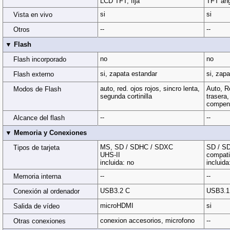
LCD TFT, fija
TFT ang
si
si
Vista en vivo
--
--
Otros
▼ Flash
no
no
Flash incorporado
si, zapata estandar
si, zap
Flash externo
auto, red. ojos rojos, sincro lenta,
Auto, Re
Modos de Flash
segunda cortinilla
trasera,
compens
--
--
Alcance del flash
▼ Memoria y Conexiones
MS, SD / SDHC / SDXC
SD / S
Tipos de tarjeta
UHS-II
compati
incluida: no
incluida
--
--
Memoria interna
USB3.2 C
USB3.1
Conexión al ordenador
microHDMI
si
Salida de vídeo
conexion accesorios, microfono
--
Otras conexiones