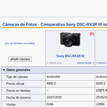
Cámaras de Fotos - Comparativa Sony DSC-RX1R III vs 
(X)
[ver en formato resumido]
Sony DSC‑RX1R III
< mover izda.
mover dcha. >
< mover i
▼ Datos generales
avanzada
avanza
Tipo de cámara
4900 €
6000 €
Precio oficial
--
17277.4
Precio en tiendas
15/07/2025
25/05/2
Fecha de anuncio
5166
12909
Visitas