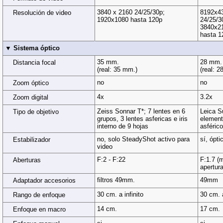
3840 x 2160 24/25/30p;
8192x4
Resolución de video
1920x1080 hasta 120p
24/25/3
3840x21
hasta 1
▼ Sistema óptico
35 mm.
28 mm.
Distancia focal
(real: 35 mm.)
(real: 
no
no
Zoom óptico
4x
3.2x
Zoom digital
Zeiss Sonnar T*; 7 lentes en 6
Leica S
Tipo de objetivo
grupos, 3 lentes asfericas e iris
element
interno de 9 hojas
asféric
no, solo SteadyShot activo para
sí, ópti
Estabilizador
video
F:2 - F:22
F:1.7 (m
Aberturas
apertur
filtros 49mm.
49mm
Adaptador accesorios
30 cm. a infinito
30 cm. a
Rango de enfoque
14 cm.
17 cm.
Enfoque en macro