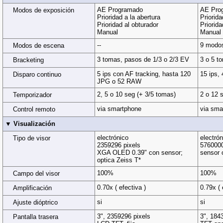
AE Programado
AE Pro
Modos de exposición
Prioridad a la abertura
Priorida
Prioridad al obturador
Priorida
Manual
Manual
--
9 modo
Modos de escena
3 tomas, pasos de 1/3 o 2/3 EV
3 o 5 t
Bracketing
5 ips con AF tracking, hasta 120
15 ips,
Disparo continuo
JPG o 52 RAW
2, 5 o 10 seg (+ 3/5 tomas)
2 o 12 
Temporizador
via smartphone
via sma
Control remoto
▼ Visualización
electrónico
electrón
Tipo de visor
2359296 pixels
5760000
XGA OLED 0.39" con sensor;
sensor 
optica Zeiss T*
100%
100%
Campo del visor
0.70x ( efectiva )
0.79x ( 
Amplificación
si
si
Ajuste dióptrico
3", 2359296 pixels
3", 184
Pantalla trasera