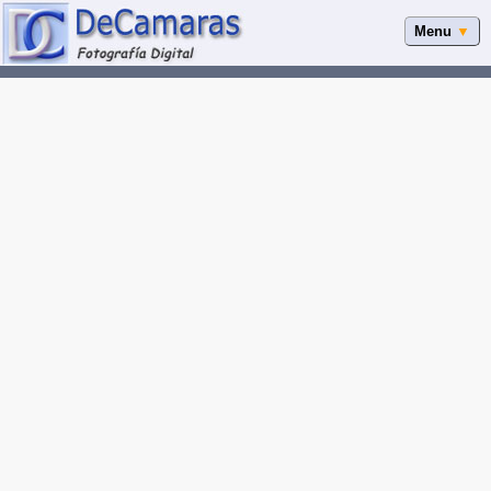
Menu
▼