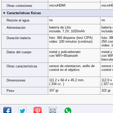
microHDMI
microH
Otras conexiones
▼ Características físicas
no
no
Resiste al agua
batería de Litio
batería 
Alimentación
incluida: 7.2V, 1025mAh
incluid
foto: 360 disparos (test CIPA)
foto: 38
Duración batería
video: 100 minutos (continuo)
250 co
video: 
metal y policarbonato
metal y
Datos del cuerpo
con WiFi+Bluetooth
con WiF
basculan
sensor de orientacion, anillo de
sensor d
Otras características
control en el objetivo
control 
111.2 x 66.4 x 45.2 mm.
112.0 x
Dimensiones
( 334 cc. )
( 327 cc
337 gr.
322 gr.
Peso