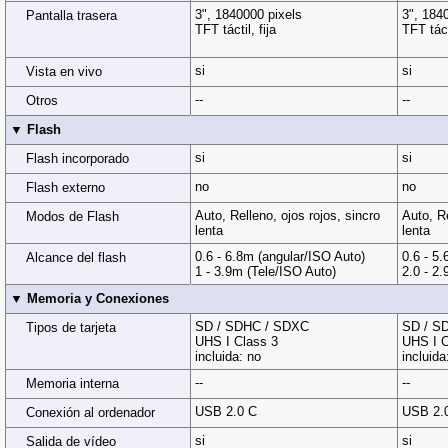
3", 1840000 pixels
3", 184
Pantalla trasera
TFT táctil, fija
TFT tác
si
si
Vista en vivo
--
--
Otros
▼ Flash
si
si
Flash incorporado
no
no
Flash externo
Auto, Relleno, ojos rojos, sincro
Auto, Re
Modos de Flash
lenta
lenta
0.6 - 6.8m (angular/ISO Auto)
0.6 - 5
Alcance del flash
1 - 3.9m (Tele/ISO Auto)
2.0 - 2
▼ Memoria y Conexiones
SD / SDHC / SDXC
SD / S
Tipos de tarjeta
UHS I Class 3
UHS I C
incluida: no
incluida
--
--
Memoria interna
USB 2.0 C
USB 2.
Conexión al ordenador
si
si
Salida de vídeo