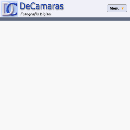
Menu
▼