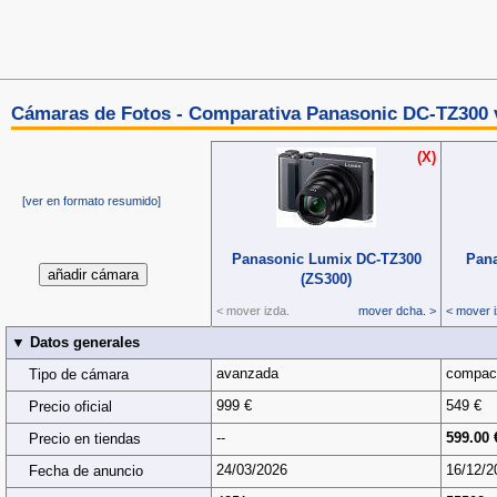
Cámaras de Fotos - Comparativa Panasonic DC-TZ300
(X)
[ver en formato resumido]
Panasonic Lumix DC‑TZ300
Pan
(ZS300)
< mover izda.
mover dcha. >
< mover i
▼ Datos generales
avanzada
compac
Tipo de cámara
999 €
549 €
Precio oficial
--
599.00 
Precio en tiendas
24/03/2026
16/12/2
Fecha de anuncio