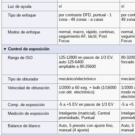
sí
sí
Luz de ayuda
por contraste DFD, puntual - 1
por cont
Tipo de enfoque
zona - 49 zonas - a caras
49 zona
normal, macro, rápido, continuo,
normal,
Modos de enfoque
seguimiento AF, táctil; Post
seguimie
Focus
Focus
▼ Control de exposición
125-12800 en pasos de 1/3 EV,
80-3200
Rango de ISO
auto 125-6400
forzado
ampliable a 80-25600
mecánico/electrónico
mecánic
Tipo de obturador
1/2000 a 60 seg. + bulb (1/16000
1/2000 
Velocidad de obturación
con obt. electrónico)
modo no
electrón
-5 a +5 EV en pasos de 1/3 EV
-5 a +5
Comp. de exposición
Inteligente (matricial), Central
Intelige
Medición de exposición
promediado, Puntual
promedi
Auto, 5 presets con ajuste fino,
Auto, 5 
Balance de blanco
manual (4 ajuste)
manual 