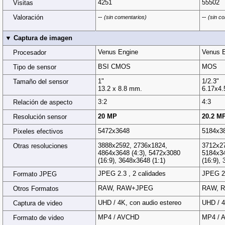
4251
55502
Visitas
--
--
Valoración
(sin comentarios)
(sin c
▼ Captura de imagen
Venus Engine
Venus 
Procesador
BSI CMOS
MOS
Tipo de sensor
1"
1/2.3"
Tamaño del sensor
13.2 x 8.8 mm.
6.17x4
3:2
4:3
Relación de aspecto
20 MP
20.2 M
Resolución sensor
5472x3648
5184x3
Pixeles efectivos
3888x2592, 2736x1824,
3712x27
Otras resoluciones
4864x3648 (4:3), 5472x3080
5184x34
(16:9), 3648x3648 (1:1)
(16:9),
JPEG 2.3 , 2 calidades
JPEG 2.
Formato JPEG
RAW, RAW+JPEG
RAW, 
Otros Formatos
UHD / 4K, con audio estereo
UHD / 4
Captura de video
MP4 / AVCHD
MP4 / 
Formato de video