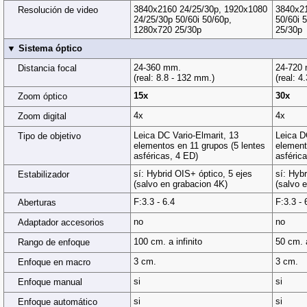
3840x2160 24/25/30p, 1920x1080
3840x21
Resolución de video
24/25/30p 50/60i 50/60p,
50/60i 
1280x720 25/30p
25/30p
▼ Sistema óptico
24-360 mm.
24-720
Distancia focal
(real: 8.8 - 132 mm.)
(real: 4
15x
30x
Zoom óptico
4x
4x
Zoom digital
Leica DC Vario-Elmarit, 13
Leica D
Tipo de objetivo
elementos en 11 grupos (5 lentes
element
asféricas, 4 ED)
asférica
sí: Hybrid OIS+ óptico, 5 ejes
sí: Hyb
Estabilizador
(salvo en grabacion 4K)
(salvo 
F:3.3 - 6.4
F:3.3 - 
Aberturas
no
no
Adaptador accesorios
100 cm. a infinito
50 cm. a
Rango de enfoque
3 cm.
3 cm.
Enfoque en macro
si
si
Enfoque manual
si
si
Enfoque automático