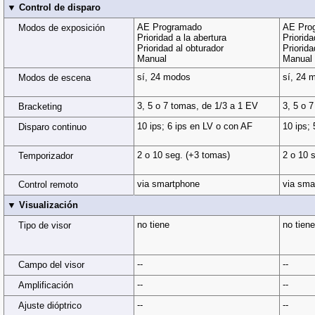
▼ Control de disparo
AE Programado
AE Pro
Modos de exposición
Prioridad a la abertura
Priorida
Prioridad al obturador
Priorida
Manual
Manual
sí, 24 modos
sí, 24 
Modos de escena
3, 5 o 7 tomas, de 1/3 a 1 EV
3, 5 o 
Bracketing
10 ips; 6 ips en LV o con AF
10 ips;
Disparo continuo
2 o 10 seg. (+3 tomas)
2 o 10 
Temporizador
via smartphone
via sma
Control remoto
▼ Visualización
no tiene
no tiene
Tipo de visor
--
--
Campo del visor
--
--
Amplificación
--
--
Ajuste dióptrico