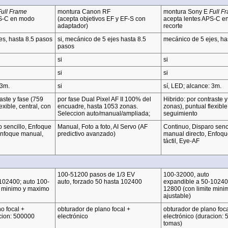
Full Frame
montura Canon RF
montura Sony E
Full F
PS-C en modo
(acepta objetivos EF y EF-S con
acepta lentes APS-C e
adaptador)
recorte
es, hasta 8.5 pasos
si, mecánico de 5 ejes hasta 8.5
mecánico de 5 ejes, ha
pasos
si
si
si
si
 3m.
si
sí, LED; alcance: 3m.
aste y fase (759
por fase Dual Pixel AF II 100% del
Hibrido: por contraste y
exible, central, con
encuadre, hasta 1053 zonas.
zonas), puntual flexible
Seleccion auto/manual/ampliada;
seguimiento
 sencillo, Enfoque
Manual, Foto a foto, AI Servo (AF
Continuo, Disparo senc
Enfoque manual,
predictivo avanzado)
manual directo, Enfoq
táctil, Eye-AF
100-51200 pasos de 1/3 EV
100-32000, auto
102400; auto 100-
auto, forzado 50 hasta 102400
expandible a 50-10240
e minimo y maximo
12800 (con limite min
ajustable)
o focal +
obturador de plano focal +
obturador de plano foca
acion: 500000
electrónico
electrónico (duracion:
tomas)