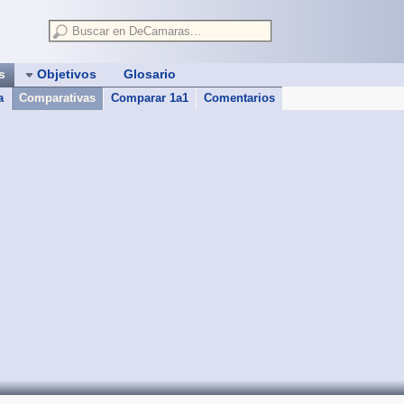
as
Objetivos
Glosario
a
Comparativas
Comparar 1a1
Comentarios