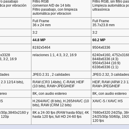
ltro pasabajo
Filtro RGB
Filtro RGB, sin filtro pa
ica por vibración
conversor A/D de 14 bits
Limpieza automática po
Filtro pasabajo, con limpieza
ultrasónica
automática por vibracion
Full Frame
Full Frame
36 x 24 mm
35.7x23.8 mm
3:2
3:2
44.8 MP
60.2 MP
8192x5464
9504x6336
2x3328
relaciones 1:1, 4:3, 3:2, 16:9
6240x4160, 4752x316
3, 3:2, 16:9
8448x6336 (4:3)
9504x5344 (16:9)
6336x6336 (1:1)
idades
JPEG 2.31 , 2 calidades
JPEG 2.32, 3 calidades
.3 12/14 bits),
RAW (CR3 14bits), C-RAW, HEIF
HEIF, RAW (ARW 2.3 12/
F
(10 bits), RAW+JPEG/HEIF
RAW+JPEG/HEIF
tereo
8K, con audio estereo
8K, con audio estereo
HS
H.264/AVC (8 bits), H.265/HAVC (10
XAVC-S / XAVC HS
bits), RAW (CRM 12 bits)
/30p,3840x2160 y
8K a 24-30 fps (RAW hasta 60p); 4K
7680x4320 24/25p, 38
 120p
hasta 120 fps; full HD 24-60 fps
24/25/30p 50/60p, 192
120 fps