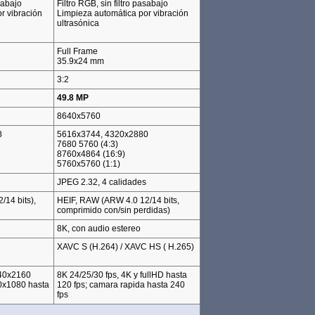
sabajo
Filtro RGB, sin filtro pasabajo
r vibración
Limpieza automática por vibración
ultrasónica
Full Frame
35.9x24 mm
3:2
49.8 MP
8640x5760
8
5616x3744, 4320x2880
7680 5760 (4:3)
8760x4864 (16:9)
5760x5760 (1:1)
JPEG 2.32, 4 calidades
14 bits),
HEIF, RAW (ARW 4.0 12/14 bits,
comprimido con/sin perdidas)
8K, con audio estereo
XAVC S (H.264) / XAVC HS ( H.265)
40x2160
8K 24/25/30 fps, 4K y fullHD hasta
0x1080 hasta
120 fps; camara rapida hasta 240
fps