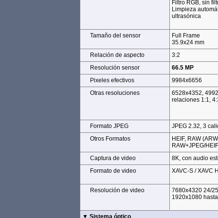
Filtro RGB, sin fi
Limpieza automát
ultrasónica
Tamaño del sensor
Tamaño del sensor
Full Frame
35.9x24 mm
Relación de aspecto
Relación de aspecto
3:2
Resolución sensor
Resolución sensor
66.5 MP
Pixeles efectivos
Pixeles efectivos
9984x6656
Otras resoluciones
Otras resoluciones
6528x4352, 499
relaciones 1:1, 4:
Formato JPEG
Formato JPEG
JPEG 2.32, 3 cal
Otros Formatos
Otros Formatos
HEIF, RAW (ARW 2
RAW+JPEG/HEI
Captura de video
Captura de video
8K, con audio es
Formato de video
Formato de video
XAVC-S / XAVC 
Resolución de video
Resolución de video
7680x4320 24/25
1920x1080 hasta
▼ Sistema óptico
▼ Sistema óptico