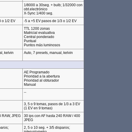
1/8000 a 30seg. + bulb; 1/32000 con
obt.electrónico
X-Sync 1/400 seg.
3 o 1/2 EV
-5 a +5 EV pasos de 1/3 o 1/2 EV
TTL 1200 zonas
Matricial evaluativa
Central ponderado
Puntual
Puntos más luminosos
l, kelvin
Auto, 7 presets, manual, kelvin
AE Programado
Prioridad a la abertura
Prioridad al obturador
Manual
--
3, 5 o 9 tomas, pasos de 1/3 a 3 EV
(1 EV en 9 tomas)
83 RAW, JPEG
30 ips con AF hasta 240 RAW / 400
JPEG
paros;
2, 5 o 10 seg. + 3/5 disparos;
intervalometro