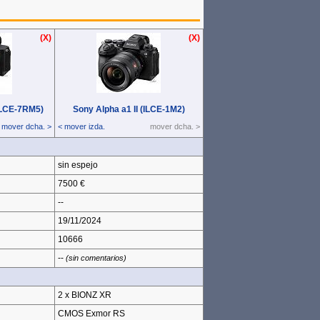
(X)
(X)
(X)
(X)
ILCE‑7RM5)
ILCE‑7RM5)
Sony Alpha a1 II (ILCE‑1M2)
Sony Alpha a1 II (ILCE‑1M2)
mover dcha. >
mover dcha. >
< mover izda.
< mover izda.
mover dcha. >
mover dcha. >
sin espejo
7500 €
--
19/11/2024
10666
--
(sin comentarios)
2 x BIONZ XR
CMOS Exmor RS