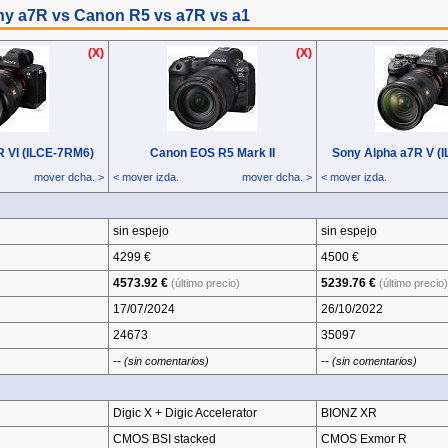
ny a7R vs Canon R5 vs a7R vs a1
(X)
(X)
(X)
(X)
R VI (ILCE‑7RM6)
R VI (ILCE‑7RM6)
Canon EOS R5 Mark II
Canon EOS R5 Mark II
Sony Alpha a7R V (
Sony Alpha a7R V (
mover dcha. >
mover dcha. >
< mover izda.
< mover izda.
mover dcha. >
mover dcha. >
< mover izda.
< mover izda.
sin espejo
sin espejo
4299 €
4500 €
4573.92 €
5239.76 €
(último precio)
(último precio)
17/07/2024
26/10/2022
24673
35097
--
--
)
(sin comentarios)
(sin comentarios)
Digic X + Digic Accelerator
BIONZ XR
CMOS BSI stacked
CMOS Exmor R