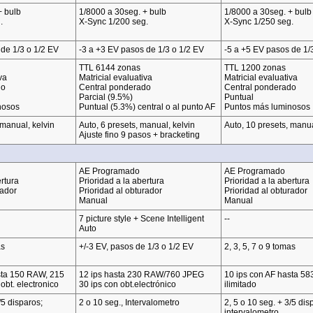
+ bulb
1/8000 a 30seg. + bulb
1/8000 a 30seg. + bulb
.
X-Sync 1/200 seg.
X-Sync 1/250 seg.
de 1/3 o 1/2 EV
-3 a +3 EV pasos de 1/3 o 1/2 EV
-5 a +5 EV pasos de 1/
TTL 6144 zonas
TTL 1200 zonas
va
Matricial evaluativa
Matricial evaluativa
do
Central ponderado
Central ponderado
Parcial (9.5%)
Puntual
nosos
Puntual (5.3%) central o al punto AF
Puntos más luminosos
 manual, kelvin
Auto, 6 presets, manual, kelvin
Auto, 10 presets, manua
Ajuste fino 9 pasos + bracketing
AE Programado
AE Programado
rtura
Prioridad a la abertura
Prioridad a la abertura
rador
Prioridad al obturador
Prioridad al obturador
Manual
Manual
7 picture style + Scene Intelligent
--
Auto
as
+/-3 EV, pasos de 1/3 o 1/2 EV
2, 3, 5, 7 o 9 tomas
sta 150 RAW, 215
12 ips hasta 230 RAW/760 JPEG
10 ips con AF hasta 5
obt. electronico
30 ips con obt.electrónico
ilimitado
/5 disparos;
2 o 10 seg., Intervalometro
2, 5 o 10 seg. + 3/5 dis
intervalometro