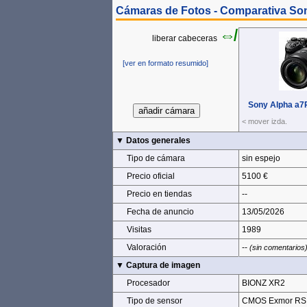
Cámaras de Fotos - Comparativa So
⇎
liberar cabeceras
[ver en formato resumido]
Sony Alpha a7
Sony Alpha a7
< mover izda.
< mover izda.
▼ Datos generales
▼ Datos generales
Tipo de cámara
Tipo de cámara
sin espejo
Precio oficial
Precio oficial
5100 €
Precio en tiendas
Precio en tiendas
--
Fecha de anuncio
Fecha de anuncio
13/05/2026
Visitas
Visitas
1989
Valoración
Valoración
--
(sin comentarios
▼ Captura de imagen
▼ Captura de imagen
Procesador
Procesador
BIONZ XR2
Tipo de sensor
Tipo de sensor
CMOS Exmor RS