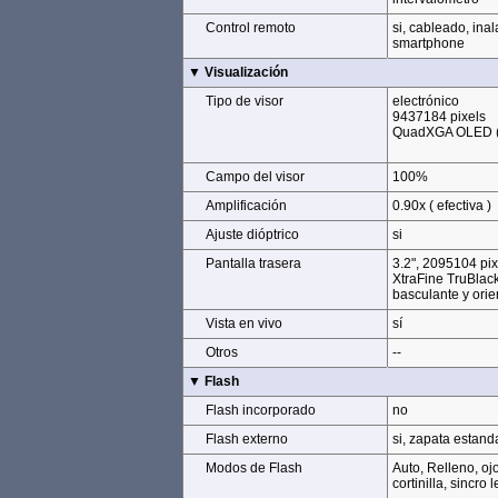
Control remoto
Control remoto
si, cableado, inal
smartphone
▼ Visualización
▼ Visualización
Tipo de visor
Tipo de visor
electrónico
9437184 pixels
QuadXGA OLED (h
Campo del visor
Campo del visor
100%
Amplificación
Amplificación
0.90x ( efectiva )
Ajuste dióptrico
Ajuste dióptrico
si
Pantalla trasera
Pantalla trasera
3.2", 2095104 pix
XtraFine TruBlac
basculante y orie
Vista en vivo
Vista en vivo
sí
Otros
Otros
--
▼ Flash
▼ Flash
Flash incorporado
Flash incorporado
no
Flash externo
Flash externo
si, zapata estand
Modos de Flash
Modos de Flash
Auto, Relleno, oj
cortinilla, sincro 