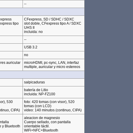
--
express
CFexpress, SD / SDHC / SDXC
express tipo
slot doble, CFexpress tipo A / SDXC
UHS II
incluida: no
--
USB 3.2
no
res auricular
microHDMI, pc-sync, LAN, interfaz
multiple, auricular y micro estereos
salpicaduras
batería de Litio
incluida: NP-FZ100
or), 530
foto: 420 tomas (con visor), 520
tomas (con LCD)
tinuo, CIPA)
video: 140 minutos (continuo, CIPA)
aleacion de magnesio
ntalla
Cuerpo sellado, con pantalla
e y Bluetooth
orientable táctil.
WiFi+NFC+Bluetooth