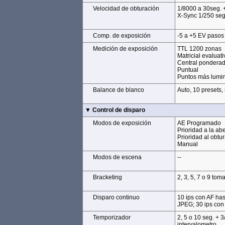
Velocidad de obturación
Velocidad de obturación
1/8000 a 30seg. 
X-Sync 1/250 seg
Comp. de exposición
Comp. de exposición
-5 a +5 EV pasos 
Medición de exposición
Medición de exposición
TTL 1200 zonas
Matricial evaluati
Central pondera
Puntual
Puntos más lumi
Balance de blanco
Balance de blanco
Auto, 10 presets,
▼ Control de disparo
▼ Control de disparo
Modos de exposición
Modos de exposición
AE Programado
Prioridad a la abe
Prioridad al obtu
Manual
Modos de escena
Modos de escena
--
Bracketing
Bracketing
2, 3, 5, 7 o 9 tom
Disparo continuo
Disparo continuo
10 ips con AF ha
JPEG; 30 ips con 
Temporizador
Temporizador
2, 5 o 10 seg. + 3
intervalometro