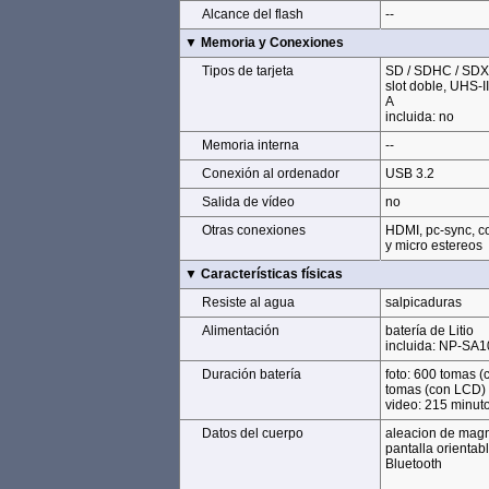
Alcance del flash
Alcance del flash
--
▼ Memoria y Conexiones
▼ Memoria y Conexiones
Tipos de tarjeta
Tipos de tarjeta
SD / SDHC / SD
slot doble, UHS-I
A
incluida: no
Memoria interna
Memoria interna
--
Conexión al ordenador
Conexión al ordenador
USB 3.2
Salida de vídeo
Salida de vídeo
no
Otras conexiones
Otras conexiones
HDMI, pc-sync, co
y micro estereos
▼ Características físicas
▼ Características físicas
Resiste al agua
Resiste al agua
salpicaduras
Alimentación
Alimentación
batería de Litio
incluida: NP-SA1
Duración batería
Duración batería
foto: 600 tomas (
tomas (con LCD)
video: 215 minuto
Datos del cuerpo
Datos del cuerpo
aleacion de mag
pantalla orientab
Bluetooth