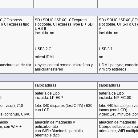
--
--
XC,CFexpress
SD / SDHC / SDXC+CFexpress
SD / SDHC / SDXC,CF
I o CFexpress tipo
slot doble, CFexpress Type B + SD
slot doble, UHS-II o CF
UHS-II
A
incluida: no
incluida: no
--
--
USB3.2 C
USB 3.1
microHDMI
no
nectores auricular
x-sync, control remoto, microfono y
HDMI, pc-sync, conecto
auricular estereo
y micro estereos
salpicaduras
salpicaduras
batería de Litio
batería de Litio
0
incluida: LP-E6P
incluida: NP-FZ100
con visor), 710
foto: 340 disparos (test CIPA) / 630
foto: 440 tomas (con vis
con LCD
tomas (con LCD)
s (continuo, CIPA)
video: 145 minutos (con
nesio
aleación de magnesio y
aleacion de magnesio
le, con WiFi +
policarbonato
Cuerpo sellado, con pa
con WiFi+Bluetooth; pantalla
orientable, WiFi multipl
orientable táctil