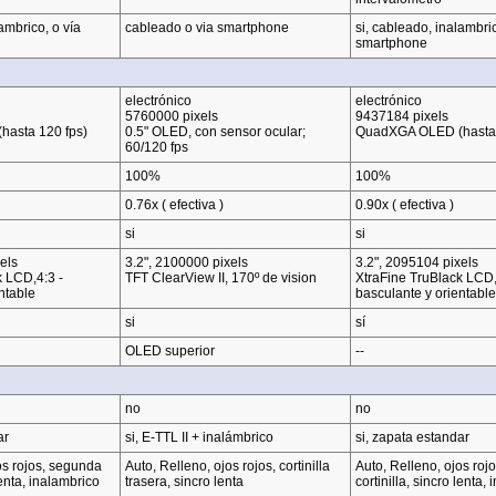
ambrico, o vía
cableado o via smartphone
si, cableado, inalambric
smartphone
electrónico
electrónico
5760000 pixels
9437184 pixels
asta 120 fps)
0.5" OLED, con sensor ocular;
QuadXGA OLED (hasta 
60/120 fps
100%
100%
0.76x ( efectiva )
0.90x ( efectiva )
si
si
els
3.2", 2100000 pixels
3.2", 2095104 pixels
k LCD,4:3 -
TFT ClearView II, 170º de vision
XtraFine TruBlack LCD,
ntable
basculante y orientable
si
sí
OLED superior
--
no
no
ar
si, E-TTL II + inalámbrico
si, zapata estandar
os rojos, segunda
Auto, Relleno, ojos rojos, cortinilla
Auto, Relleno, ojos roj
lenta, inalambrico
trasera, sincro lenta
cortinilla, sincro lenta,