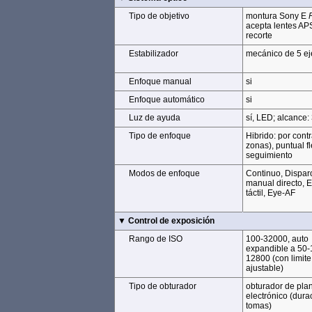
Tipo de objetivo
Tipo de objetivo
montura Sony E
acepta lentes A
recorte
Estabilizador
Estabilizador
mecánico de 5 ej
Enfoque manual
Enfoque manual
si
Enfoque automático
Enfoque automático
si
Luz de ayuda
Luz de ayuda
sí, LED; alcance:
Tipo de enfoque
Tipo de enfoque
Hibrido: por contr
zonas), puntual fl
seguimiento
Modos de enfoque
Modos de enfoque
Continuo, Disparo
manual directo, 
táctil, Eye-AF
▼ Control de exposición
▼ Control de exposición
Rango de ISO
Rango de ISO
100-32000, auto
expandible a 50-
12800 (con limit
ajustable)
Tipo de obturador
Tipo de obturador
obturador de plan
electrónico (dur
tomas)