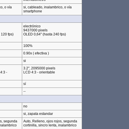
o, o vía
si, cableado, inalambrico, o vía
smartphone
electrónico
9437000 pixels
120 fps)
OLED 0,64" (hasta 240 fps)
100%
0.90x ( efectiva )
si
3.2", 2095000 pixels
4:3 -
LCD 4:3 - orientable
sí
--
no
si, zapata estandar
os, segunda
Auto, Relleno, ojos rojos, segunda
 inalambrico
cortinilla, sincro lenta, inalambrico