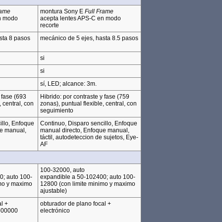
rame
montura Sony E
Full Frame
n modo
acepta lentes APS-C en modo
recorte
sta 8 pasos
mecánico de 5 ejes, hasta 8.5 pasos
si
si
sí, LED; alcance: 3m.
 fase (693
Hibrido: por contraste y fase (759
, central, con
zonas), puntual flexible, central, con
seguimiento
illo, Enfoque
Continuo, Disparo sencillo, Enfoque
ue manual,
manual directo, Enfoque manual,
táctil, autodeteccion de sujetos, Eye-
AF
100-32000, auto
0; auto 100-
expandible a 50-102400; auto 100-
imo y maximo
12800 (con limite minimo y maximo
ajustable)
l +
obturador de plano focal +
 500000
electrónico