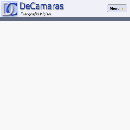
Menu
▼