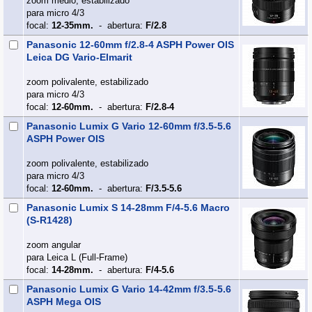
zoom medio, estabilizado
para micro 4/3
focal:
12-35mm.
- abertura:
F/2.8
Panasonic 12-60mm f/2.8-4 ASPH Power OIS
Leica DG Vario-Elmarit
zoom polivalente, estabilizado
para micro 4/3
focal:
12-60mm.
- abertura:
F/2.8-4
Panasonic Lumix G Vario 12-60mm f/3.5-5.6
ASPH Power OIS
zoom polivalente, estabilizado
para micro 4/3
focal:
12-60mm.
- abertura:
F/3.5-5.6
Panasonic Lumix S 14-28mm F/4-5.6 Macro
(S-R1428)
zoom angular
para Leica L (Full‑Frame)
focal:
14-28mm.
- abertura:
F/4-5.6
Panasonic Lumix G Vario 14-42mm f/3.5-5.6
ASPH Mega OIS