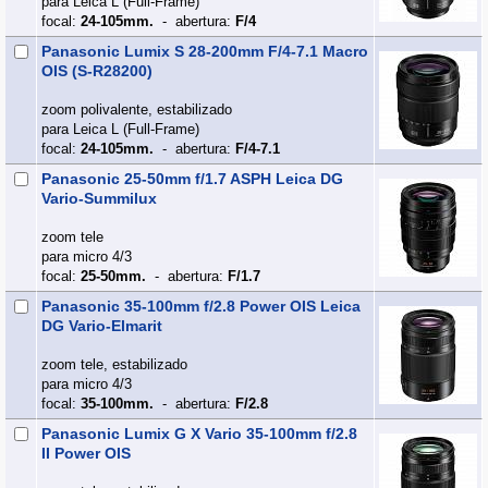
para Leica L (Full‑Frame)
focal:
24-105mm.
- abertura:
F/4
Panasonic Lumix S 28-200mm F/4-7.1 Macro
OIS (S-R28200)
zoom polivalente, estabilizado
para Leica L (Full‑Frame)
focal:
24-105mm.
- abertura:
F/4-7.1
Panasonic 25-50mm f/1.7 ASPH Leica DG
Vario-Summilux
zoom tele
para micro 4/3
focal:
25-50mm.
- abertura:
F/1.7
Panasonic 35-100mm f/2.8 Power OIS Leica
DG Vario-Elmarit
zoom tele, estabilizado
para micro 4/3
focal:
35-100mm.
- abertura:
F/2.8
Panasonic Lumix G X Vario 35-100mm f/2.8
II Power OIS