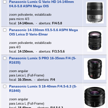
Panasonic Lumix G Vario HD 14-140mm
f/4.0-5.8 ASPH Mega OIS
zoom polivalente, estabilizado
para micro 4/3
focal:
14-140mm.
- abertura:
F/4-5.8
Panasonic 14-150mm f/3.5-5.6 ASPH Mega
OIS Leica D Vario-Elmar
zoom polivalente, estabilizado
para 4/3
focal:
14-150mm.
- abertura:
F/3.5-5.6
Panasonic Lumix S PRO 16-35mm F/4 (S-
R1635)
zoom angular
para Leica L (Full‑Frame)
focal:
16-35mm.
- abertura:
F/4
Panasonic Lumix S 18-40mm F/4.5-6.3 (S-
R1840)
zoom angular
para Leica L (Full‑Frame)
focal:
18-40mm.
- abertura:
F/4.5-6.3