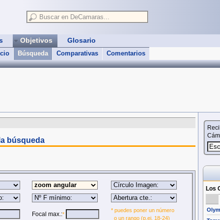
as
Objetivos
Glosario
icio
Búsqueda
Comparativas
Comentarios
Reci
Cáma
 la búsqueda
Los O
Olym
* puedes poner un número
Focal max.:
*
o un rango (p.ej. 18-24)