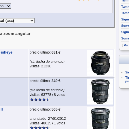
Tamr
Tamr
Tamr
Sigm
Sony
Sigm
na zoom angular
Sony
[
Ver
Fisheye
precio último:
631 €
(sin fecha de anuncio)
visitas: 21236
Si
Ti
precio último:
349 €
pr
(sin fecha de anuncio)
visitas: 63778 / 8 votos
II
precio último:
505 €
anunciado: 27/01/2012
visitas: 48615 / 1 votos