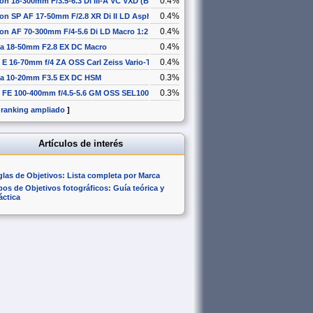
0.4%
on 18-300mm F/3.5-6.3 Di III-A VC VXD (B061)
0.4%
on SP AF 17-50mm F/2.8 XR Di II LD Aspherical [IF]
0.4%
on AF 70-300mm F/4-5.6 Di LD Macro 1:2
0.4%
a 18-50mm F2.8 EX DC Macro
0.4%
 E 16-70mm f/4 ZA OSS Carl Zeiss Vario-Tessar T* SEL1670Z
0.3%
a 10-20mm F3.5 EX DC HSM
0.3%
 FE 100-400mm f/4.5-5.6 GM OSS SEL100400GM
 ranking ampliado
]
Artículos de interés
glas de Objetivos: Lista completa por Marca
pos de Objetivos fotográficos: Guía teórica y
áctica