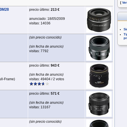
[
Ver
30M28
precio último:
213 €
anunciado: 18/05/2009
visitas: 14036
Si
Ti
(sin precio conocido)
pr
(sin fecha de anuncio)
visitas: 7792
precio último:
943 €
(sin fecha de anuncio)
ull‑Frame)
visitas: 49404 / 2 votos
precio último:
571 €
(sin fecha de anuncio)
visitas: 13167
(sin precio conocido)