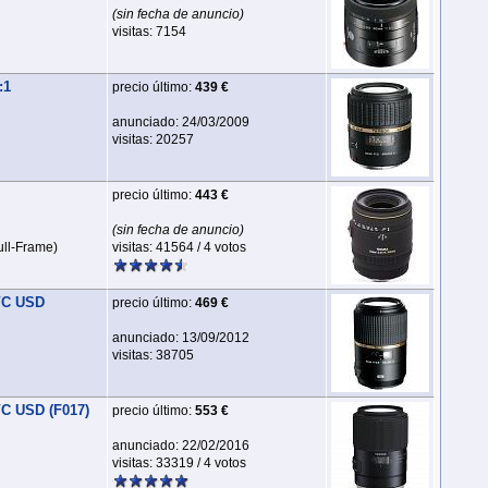
(sin fecha de anuncio)
visitas: 7154
:1
precio último:
439 €
anunciado: 24/03/2009
visitas: 20257
precio último:
443 €
(sin fecha de anuncio)
ull‑Frame)
visitas: 41564 / 4 votos
VC USD
precio último:
469 €
anunciado: 13/09/2012
visitas: 38705
VC USD (F017)
precio último:
553 €
anunciado: 22/02/2016
visitas: 33319 / 4 votos