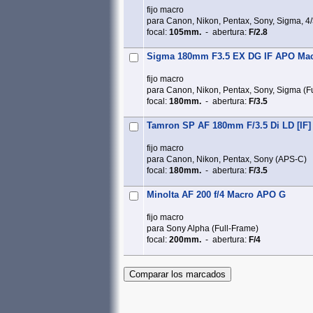
fijo macro
para Canon, Nikon, Pentax, Sony, Sigma, 4/
focal:
105mm.
- abertura:
F/2.8
Sigma 180mm F3.5 EX DG IF APO Ma
fijo macro
para Canon, Nikon, Pentax, Sony, Sigma (F
focal:
180mm.
- abertura:
F/3.5
Tamron SP AF 180mm F/3.5 Di LD [IF]
fijo macro
para Canon, Nikon, Pentax, Sony (APS‑C)
focal:
180mm.
- abertura:
F/3.5
Minolta AF 200 f/4 Macro APO G
fijo macro
para Sony Alpha (Full‑Frame)
focal:
200mm.
- abertura:
F/4