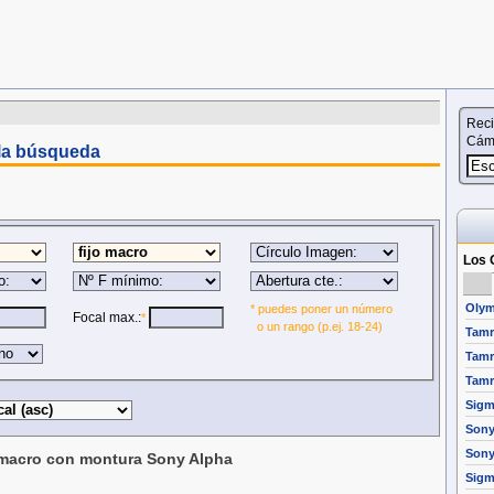
Reci
Cáma
 la búsqueda
Los 
Olym
* puedes poner un número
Focal max.:
*
o un rango (p.ej. 18-24)
Tamr
Tamr
Tamr
Sigm
Sony
Sony
 macro con montura Sony Alpha
Sigm