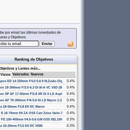
be por email las últimas novedades de
ras y Objetivos:
Ranking de Objetivos
Objetivos y Lentes más...
Valorados
Nuevos
Vistos
0.4%
pus ED 14-150mm F4.0-5.6 II M.Zuiko Digital
0.4%
on 18-300mm F/3.5-6.3 Di III-A VC VXD (B061)
0.4%
on SP AF 17-50mm F/2.8 XR Di II LD Aspherical [IF]
0.4%
on AF 70-300mm F/4-5.6 Di LD Macro 1:2
0.4%
a 18-50mm F2.8 EX DC Macro
0.4%
 E 16-70mm f/4 ZA OSS Carl Zeiss Vario-Tessar T* SEL1670Z
0.3%
 FE 100-400mm f/4.5-5.6 GM OSS SEL100400GM
0.3%
a 10-20mm F3.5 EX DC HSM