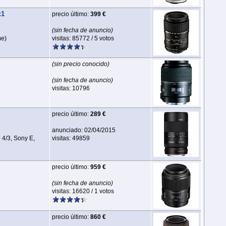
:1
precio último:
399 €
(sin fecha de anuncio)
me)
visitas: 85772 / 5 votos
(sin precio conocido)
(sin fecha de anuncio)
visitas: 10796
precio último:
289 €
anunciado: 02/04/2015
 4/3, Sony E,
visitas: 49859
precio último:
959 €
(sin fecha de anuncio)
visitas: 16620 / 1 votos
precio último:
860 €