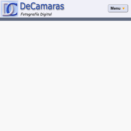
Menu
▼