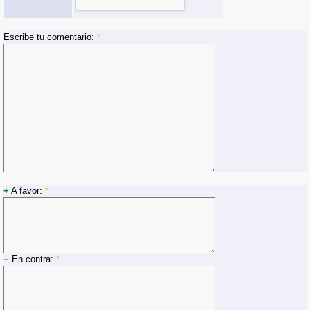
Escribe tu comentario:
*
+
A favor:
*
−
En contra:
*