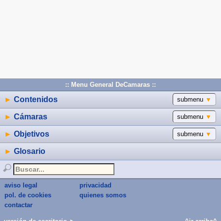
:: Menu General DeCamaras ::
►
Contenidos
submenu
▼
►
Cámaras
submenu
▼
►
Objetivos
submenu
▼
►
Glosario
aviso legal
privacidad
pol. de cookies
quienes somos
contactar