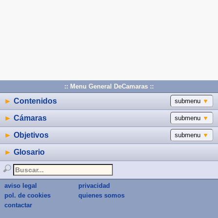
:: Menu General DeCamaras ::
►
Contenidos
submenu
▼
►
Cámaras
submenu
▼
►
Objetivos
submenu
▼
►
Glosario
aviso legal
privacidad
pol. de cookies
quienes somos
contactar