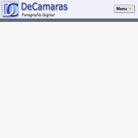
Menu
▼