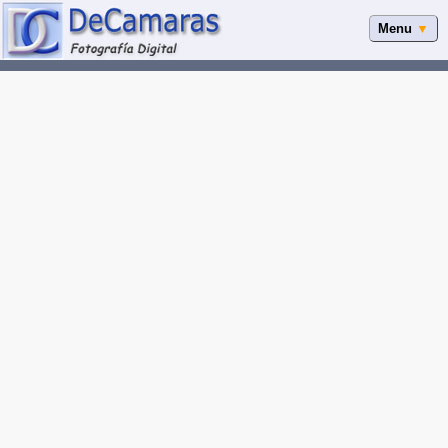
Menu
▼