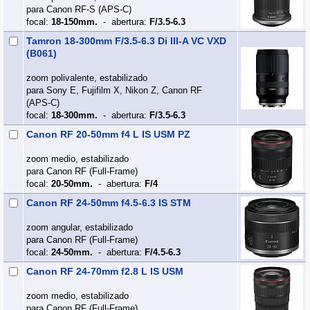
para Canon RF-S (APS‑C)
focal:
18-150mm.
- abertura:
F/3.5-6.3
Tamron 18-300mm F/3.5-6.3 Di III-A VC VXD
(B061)
zoom polivalente, estabilizado
para Sony E, Fujifilm X, Nikon Z, Canon RF
(APS‑C)
focal:
18-300mm.
- abertura:
F/3.5-6.3
Canon RF 20-50mm f4 L IS USM PZ
zoom medio, estabilizado
para Canon RF (Full‑Frame)
focal:
20-50mm.
- abertura:
F/4
Canon RF 24-50mm f4.5-6.3 IS STM
zoom angular, estabilizado
para Canon RF (Full‑Frame)
focal:
24-50mm.
- abertura:
F/4.5-6.3
Canon RF 24-70mm f2.8 L IS USM
zoom medio, estabilizado
para Canon RF (Full‑Frame)