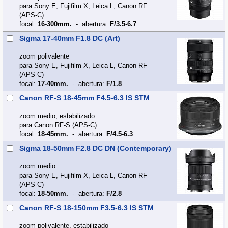
para Sony E, Fujifilm X, Leica L, Canon RF
(APS‑C)
focal:
16-300mm.
- abertura:
F/3.5-6.7
Sigma 17-40mm F1.8 DC (Art)
zoom polivalente
para Sony E, Fujifilm X, Leica L, Canon RF
(APS‑C)
focal:
17-40mm.
- abertura:
F/1.8
Canon RF-S 18-45mm F4.5-6.3 IS STM
zoom medio, estabilizado
para Canon RF-S (APS‑C)
focal:
18-45mm.
- abertura:
F/4.5-6.3
Sigma 18-50mm F2.8 DC DN (Contemporary)
zoom medio
para Sony E, Fujifilm X, Leica L, Canon RF
(APS‑C)
focal:
18-50mm.
- abertura:
F/2.8
Canon RF-S 18-150mm F3.5-6.3 IS STM
zoom polivalente, estabilizado