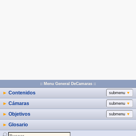
:: Menu General DeCamaras ::
►
Contenidos
submenu
▼
►
Cámaras
submenu
▼
►
Objetivos
submenu
▼
►
Glosario