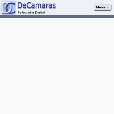
Menu
▼