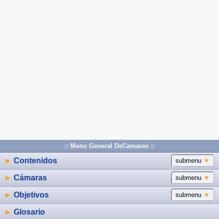
:: Menu General DeCamaras ::
►
Contenidos
submenu
▼
►
Cámaras
submenu
▼
►
Objetivos
submenu
▼
►
Glosario