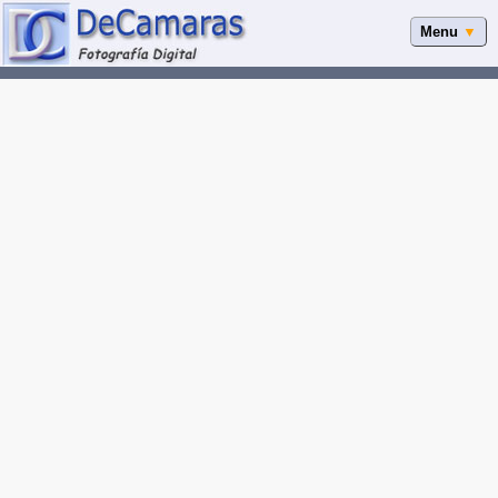
Menu
▼