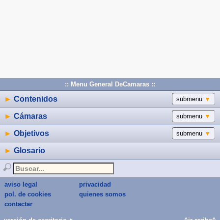
:: Menu General DeCamaras ::
►
Contenidos
submenu
▼
►
Cámaras
submenu
▼
►
Objetivos
submenu
▼
►
Glosario
aviso legal
privacidad
pol. de cookies
quienes somos
contactar