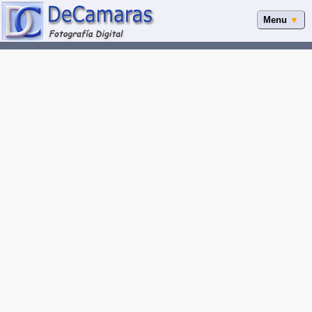
Menu
▼