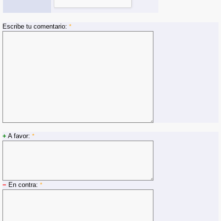
Escribe tu comentario:
*
+
A favor:
*
−
En contra:
*