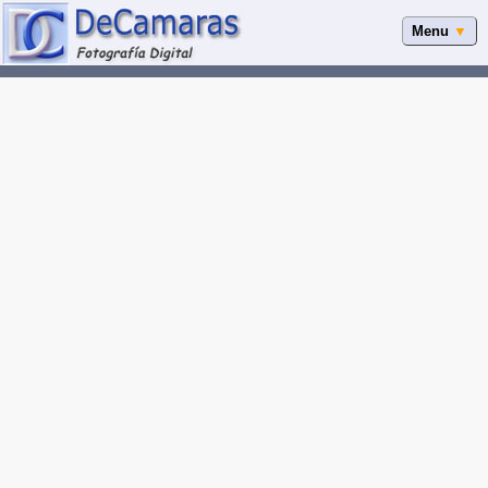
Menu
▼