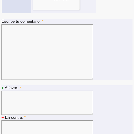
Escribe tu comentario:
*
+
A favor:
*
−
En contra:
*