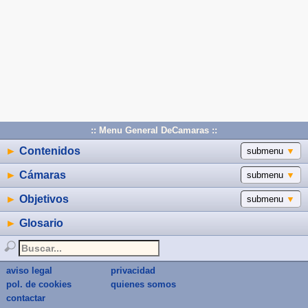
:: Menu General DeCamaras ::
►
Contenidos
submenu
▼
►
Cámaras
submenu
▼
►
Objetivos
submenu
▼
►
Glosario
aviso legal
privacidad
pol. de cookies
quienes somos
contactar