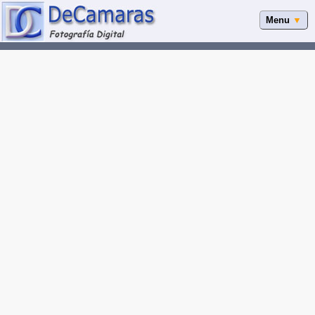
Menu
▼