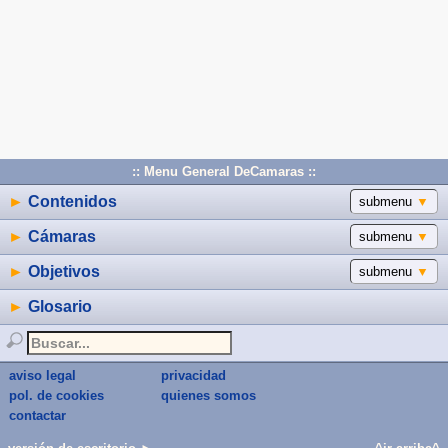
:: Menu General DeCamaras ::
►
Contenidos
submenu
▼
►
Cámaras
submenu
▼
►
Objetivos
submenu
▼
►
Glosario
aviso legal
privacidad
pol. de cookies
quienes somos
contactar