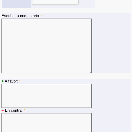
Escribe tu comentario:
*
+
A favor:
*
−
En contra:
*