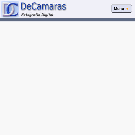
Menu
▼