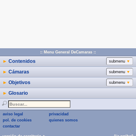
:: Menu General DeCamaras ::
►
Contenidos
submenu
▼
►
Cámaras
submenu
▼
►
Objetivos
submenu
▼
►
Glosario
aviso legal
privacidad
pol. de cookies
quienes somos
contactar