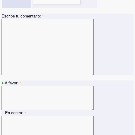
Escribe tu comentario:
*
+
A favor:
*
−
En contra:
*