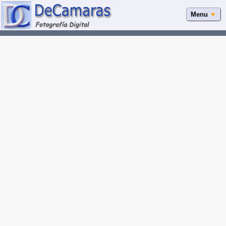
Menu
▼