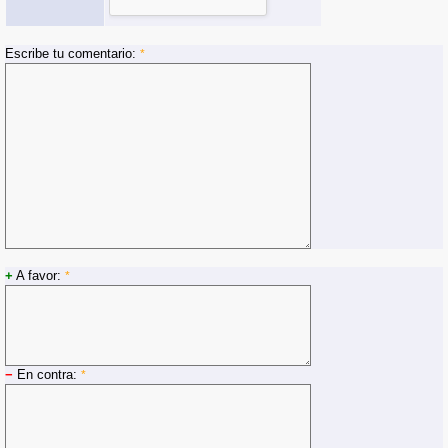
Escribe tu comentario:
*
+
A favor:
*
−
En contra:
*