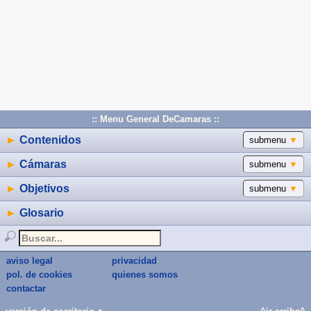
:: Menu General DeCamaras ::
►
Contenidos
submenu
▼
►
Cámaras
submenu
▼
►
Objetivos
submenu
▼
►
Glosario
aviso legal
privacidad
pol. de cookies
quienes somos
contactar