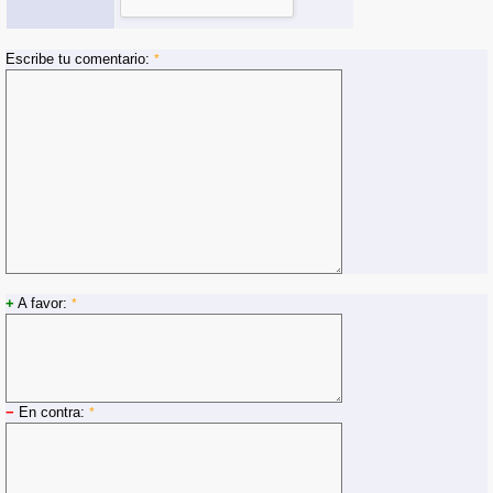
Escribe tu comentario:
*
+
A favor:
*
−
En contra:
*