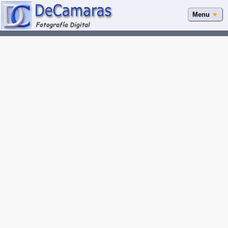
Menu
▼