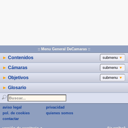
:: Menu General DeCamaras ::
►
Contenidos
submenu
▼
►
Cámaras
submenu
▼
►
Objetivos
submenu
▼
►
Glosario
aviso legal
privacidad
pol. de cookies
quienes somos
contactar