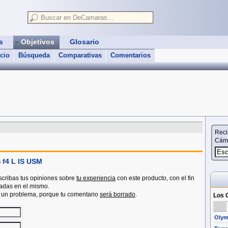
as
Objetivos
Glosario
icio
Búsqueda
Comparativas
Comentarios
Reci
Cáma
f4 L IS USM
scribas tus opiniones sobre
tu experiencia
con este producto, con el fin
sadas en el mismo.
a un problema, porque tu comentario
será borrado
.
Los O
Olym