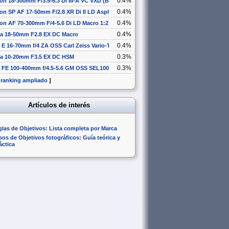
0.4%
on 18-300mm F/3.5-6.3 Di III-A VC VXD (B061)
0.4%
on SP AF 17-50mm F/2.8 XR Di II LD Aspherical [IF]
0.4%
on AF 70-300mm F/4-5.6 Di LD Macro 1:2
0.4%
a 18-50mm F2.8 EX DC Macro
0.4%
 E 16-70mm f/4 ZA OSS Carl Zeiss Vario-Tessar T* SEL1670Z
0.3%
a 10-20mm F3.5 EX DC HSM
0.3%
 FE 100-400mm f/4.5-5.6 GM OSS SEL100400GM
 ranking ampliado
]
Artículos de interés
glas de Objetivos: Lista completa por Marca
pos de Objetivos fotográficos: Guía teórica y
áctica