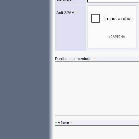
Anti-SPAM:
*
Escribe tu comentario:
*
+
A favor:
*