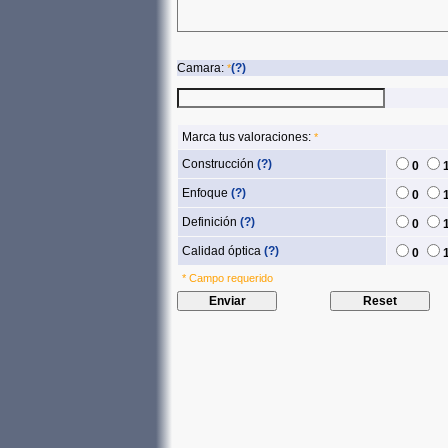
Camara:
(?)
*
Marca tus valoraciones:
*
Construcción
(?)
0
Enfoque
(?)
0
Definición
(?)
0
Calidad óptica
(?)
0
* Campo requerido