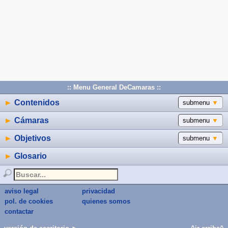
:: Menu General DeCamaras ::
►
Contenidos
submenu
▼
►
Cámaras
submenu
▼
►
Objetivos
submenu
▼
►
Glosario
aviso legal
privacidad
pol. de cookies
quienes somos
contactar