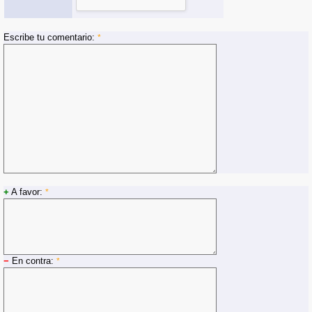
Escribe tu comentario:
*
+
A favor:
*
−
En contra:
*