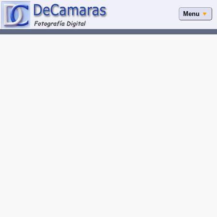
Menu
▼