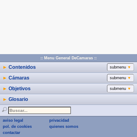
:: Menu General DeCamaras ::
►
Contenidos
submenu
▼
►
Cámaras
submenu
▼
►
Objetivos
submenu
▼
►
Glosario
aviso legal
privacidad
pol. de cookies
quienes somos
contactar