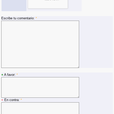
Escribe tu comentario:
*
+
A favor:
*
−
En contra:
*