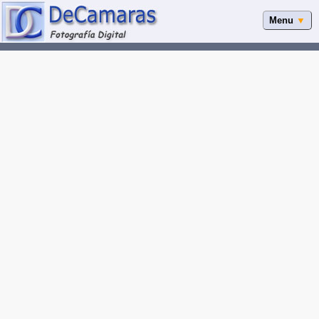
Menu
▼