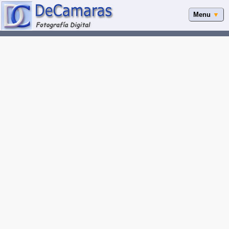
Menu
▼