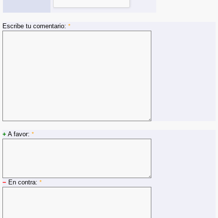
Escribe tu comentario:
*
+
A favor:
*
−
En contra:
*