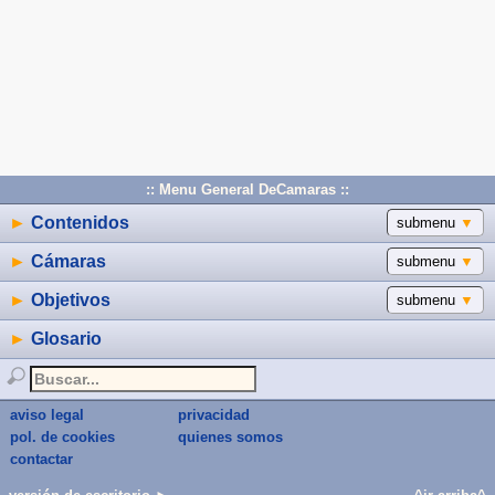
:: Menu General DeCamaras ::
►
Contenidos
submenu
▼
►
Cámaras
submenu
▼
►
Objetivos
submenu
▼
►
Glosario
aviso legal
privacidad
pol. de cookies
quienes somos
contactar