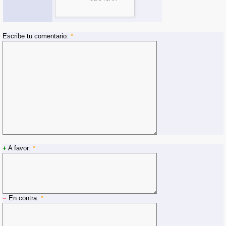
Escribe tu comentario:
*
+
A favor:
*
−
En contra:
*