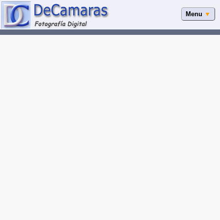
Menu
▼