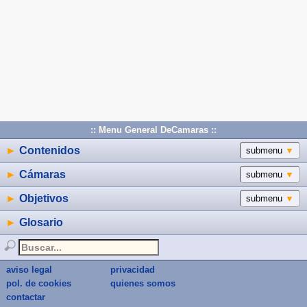
:: Menu General DeCamaras ::
►
Contenidos
submenu
▼
►
Cámaras
submenu
▼
►
Objetivos
submenu
▼
►
Glosario
aviso legal
privacidad
pol. de cookies
quienes somos
contactar