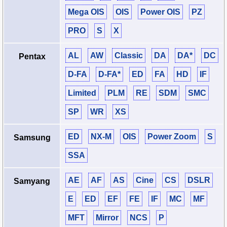
Mega OIS
OIS
Power OIS
PZ
PRO
S
X
AL
AW
Classic
DA
DA*
DC
Pentax
D‑FA
D‑FA*
ED
FA
HD
IF
Limited
PLM
RE
SDM
SMC
SP
WR
XS
ED
NX‑M
OIS
Power Zoom
S
Samsung
SSA
AE
AF
AS
Cine
CS
DSLR
Samyang
E
ED
EF
FE
IF
MC
MF
MFT
Mirror
NCS
P