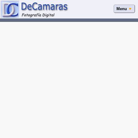
Menu
▼