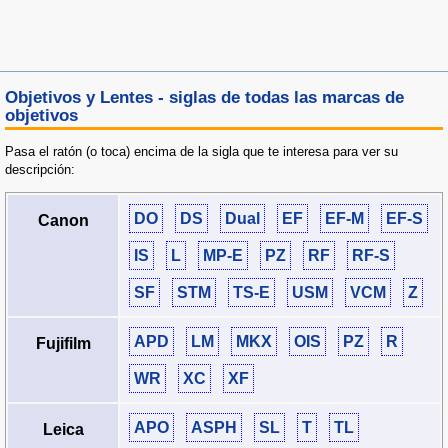
Objetivos y Lentes - siglas de todas las marcas de
objetivos
Pasa el ratón (o toca) encima de la sigla que te interesa para ver su
descripción:
DO
DS
Dual
EF
EF‑M
EF‑S
Canon
IS
L
MP‑E
PZ
RF
RF‑S
SF
STM
TS‑E
USM
VCM
Z
APD
LM
MKX
OIS
PZ
R
Fujifilm
WR
XC
XF
APO
ASPH
SL
T
TL
Leica