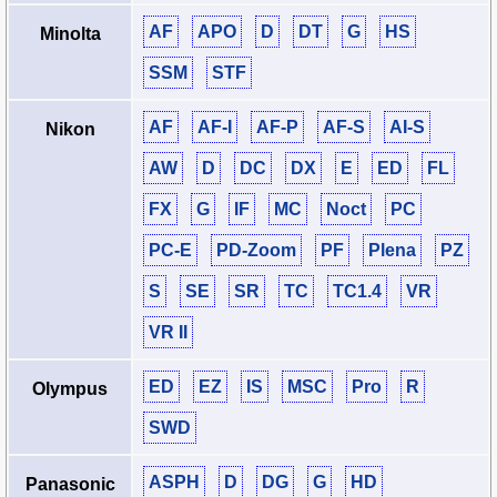
AF
APO
D
DT
G
HS
Minolta
SSM
STF
AF
AF‑I
AF‑P
AF‑S
AI‑S
Nikon
AW
D
DC
DX
E
ED
FL
FX
G
IF
MC
Noct
PC
PC‑E
PD‑Zoom
PF
Plena
PZ
S
SE
SR
TC
TC1.4
VR
VR II
ED
EZ
IS
MSC
Pro
R
Olympus
SWD
ASPH
D
DG
G
HD
Panasonic