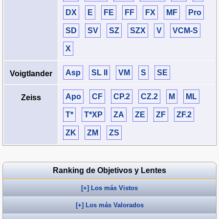
DX
E
FE
FF
FX
MF
Pro
SD
SV
SZ
SZX
V
VCM‑S
X
Asp
SL II
VM
S
SE
Voigtlander
Apo
CF
CP.2
CZ.2
M
ML
Zeiss
T*
T*XP
ZA
ZE
ZF
ZF.2
ZK
ZM
ZS
Ranking de Objetivos y Lentes
[+] Los más Vistos
[+] Los más Valorados