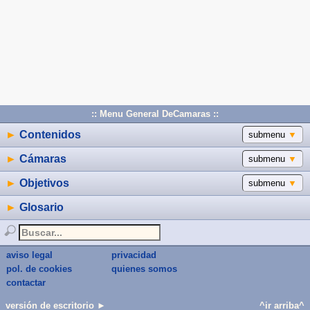
:: Menu General DeCamaras ::
►
Contenidos
submenu
▼
►
Cámaras
submenu
▼
►
Objetivos
submenu
▼
►
Glosario
aviso legal
privacidad
pol. de cookies
quienes somos
contactar
versión de escritorio ►
^ir arriba^