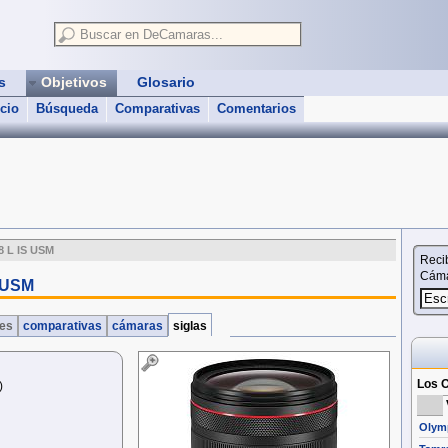
as
Objetivos
Glosario
icio
Búsqueda
Comparativas
Comentarios
8 L IS USM
Reci
Cáma
S USM
nes
comparativas
cámaras
siglas
Los O
)
Olymp