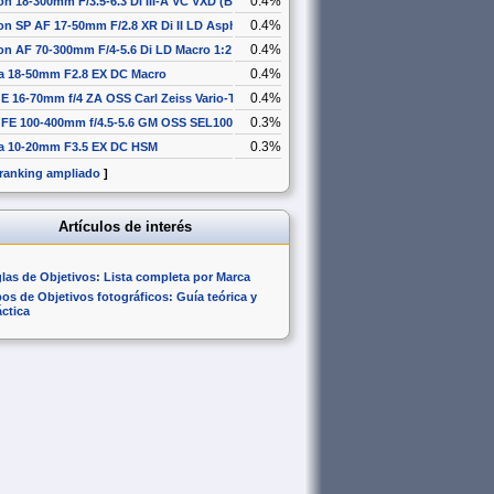
0.4%
n 18-300mm F/3.5-6.3 Di III-A VC VXD (B061)
0.4%
n SP AF 17-50mm F/2.8 XR Di II LD Aspherical [IF]
0.4%
n AF 70-300mm F/4-5.6 Di LD Macro 1:2
0.4%
a 18-50mm F2.8 EX DC Macro
0.4%
E 16-70mm f/4 ZA OSS Carl Zeiss Vario-Tessar T* SEL1670Z
0.3%
 FE 100-400mm f/4.5-5.6 GM OSS SEL100400GM
0.3%
a 10-20mm F3.5 EX DC HSM
 ranking ampliado
]
Artículos de interés
glas de Objetivos: Lista completa por Marca
pos de Objetivos fotográficos: Guía teórica y
áctica