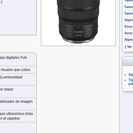
Tamro
L)
Tamro
Tamro
Sigm
Sony 
Sony
Sigm
[
Ver
jo digitales Full-
s focales que cubre
Si
a (Luminosidad
Ti
pr
con mejor
bilizador de imagen
que ultrasónico (más
n el objetivo