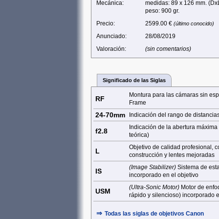
Mecánica:
medidas: 89 x 126 mm. (Dx
peso: 900 gr.
Precio:
2599.00 €
(último conocido)
Anunciado:
28/08/2019
Valoración:
(sin comentarios)
Significado de las Siglas
Montura para las cámaras sin espe
RF
Frame
24-70mm
Indicación del rango de distancia
Indicación de la abertura máxim
f2.8
teórica)
Objetivo de calidad profesional, 
L
construcción y lentes mejoradas
(Image Stabilizer)
Sistema de esta
IS
incorporado en el objetivo
(Ultra-Sonic Motor)
Motor de enfo
USM
rápido y silencioso) incorporado e
⇒
Todas las siglas de
objetivos
Canon