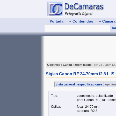
Portada
Contenidos
Cámar
In
Objetivos
:
Canon
:
zoom medio
:
RF 24-70mm f2.
Siglas Canon RF 24-70mm f2.8 L I
vista general
especificaciones
opinio
Tipo:
zoom medio, estabilizado
para Canon RF (Full‑Frame
Optica:
focal: 24-70 mm.
abertura: F/2.8