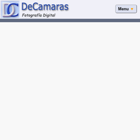
Menu
▼