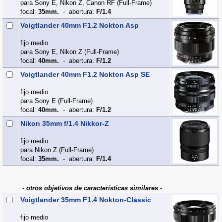
para Sony E, Nikon Z, Canon RF (Full‑Frame)
focal:
35mm.
- abertura:
F/1.4
Voigtlander 40mm F1.2 Nokton Asp
fijo medio
para Sony E, Nikon Z (Full‑Frame)
focal:
40mm.
- abertura:
F/1.2
Voigtlander 40mm F1.2 Nokton Asp SE
fijo medio
para Sony E (Full‑Frame)
focal:
40mm.
- abertura:
F/1.2
Nikon 35mm f/1.4 Nikkor-Z
fijo medio
para Nikon Z (Full‑Frame)
focal:
35mm.
- abertura:
F/1.4
- otros objetivos de características similares -
Voigtlander 35mm F1.4 Nokton-Classic
fijo medio