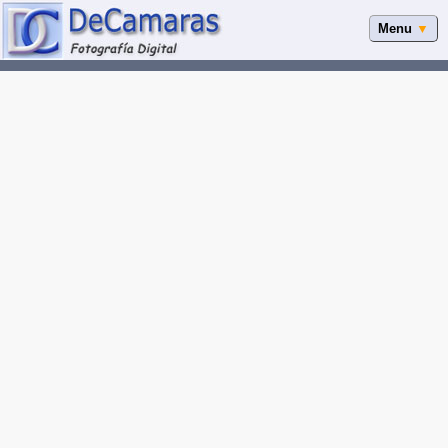
Menu
▼