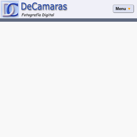
Menu
▼