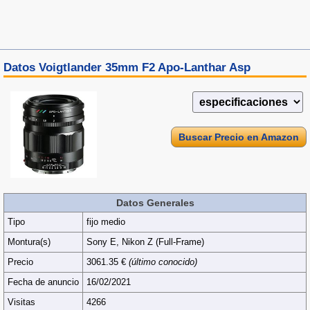
Datos Voigtlander 35mm F2 Apo-Lanthar Asp
Buscar Precio en Amazon
Datos Generales
Tipo
fijo medio
Montura(s)
Sony E, Nikon Z (Full‑Frame)
Precio
3061.35 €
(último conocido)
Fecha de anuncio
16/02/2021
Visitas
4266