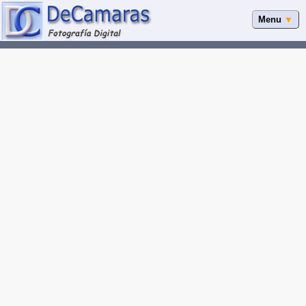
Menu
▼