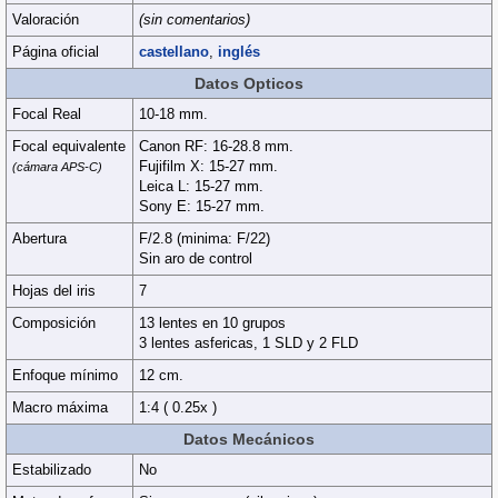
Valoración
(sin comentarios)
Página oficial
castellano
,
inglés
Datos Opticos
Focal Real
10-18 mm.
Focal equivalente
Canon RF: 16-28.8 mm.
Fujifilm X: 15-27 mm.
(cámara APS-C)
Leica L: 15-27 mm.
Sony E: 15-27 mm.
Abertura
F/2.8 (minima: F/22)
Sin aro de control
Hojas del iris
7
Composición
13 lentes en 10 grupos
3 lentes asfericas, 1 SLD y 2 FLD
Enfoque mínimo
12 cm.
Macro máxima
1:4 ( 0.25x )
Datos Mecánicos
Estabilizado
No