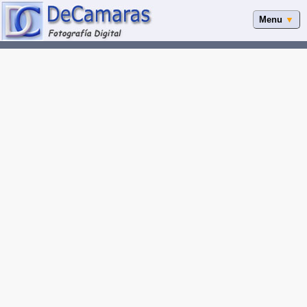
Menu
▼