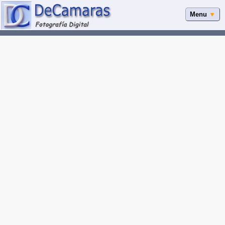
Menu
▼