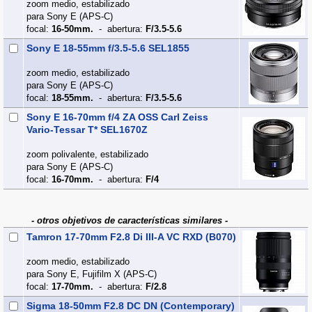
zoom medio, estabilizado
para Sony E (APS‑C)
focal:
16-50mm.
- abertura:
F/3.5-5.6
Sony E 18-55mm f/3.5-5.6 SEL1855
zoom medio, estabilizado
para Sony E (APS‑C)
focal:
18-55mm.
- abertura:
F/3.5-5.6
Sony E 16-70mm f/4 ZA OSS Carl Zeiss
Vario-Tessar T* SEL1670Z
zoom polivalente, estabilizado
para Sony E (APS‑C)
focal:
16-70mm.
- abertura:
F/4
- otros objetivos de características similares -
Tamron 17-70mm F2.8 Di III-A VC RXD (B070)
zoom medio, estabilizado
para Sony E, Fujifilm X (APS‑C)
focal:
17-70mm.
- abertura:
F/2.8
Sigma 18-50mm F2.8 DC DN (Contemporary)