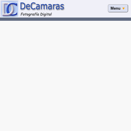
Menu
▼