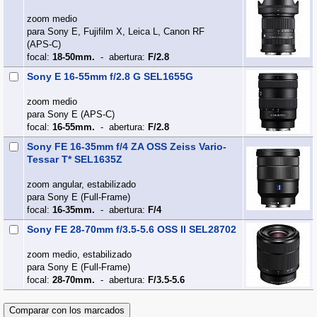
zoom medio
para Sony E, Fujifilm X, Leica L, Canon RF
(APS‑C)
focal:
18-50mm.
- abertura:
F/2.8
Sony E 16-55mm f/2.8 G SEL1655G
zoom medio
para Sony E (APS‑C)
focal:
16-55mm.
- abertura:
F/2.8
Sony FE 16-35mm f/4 ZA OSS Zeiss Vario-
Tessar T* SEL1635Z
zoom angular, estabilizado
para Sony E (Full‑Frame)
focal:
16-35mm.
- abertura:
F/4
Sony FE 28-70mm f/3.5-5.6 OSS II SEL28702
zoom medio, estabilizado
para Sony E (Full‑Frame)
focal:
28-70mm.
- abertura:
F/3.5-5.6