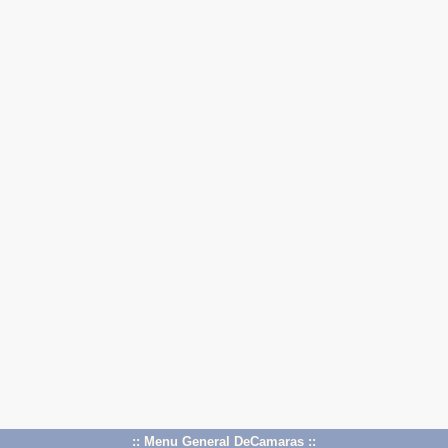
:: Menu General DeCamaras ::