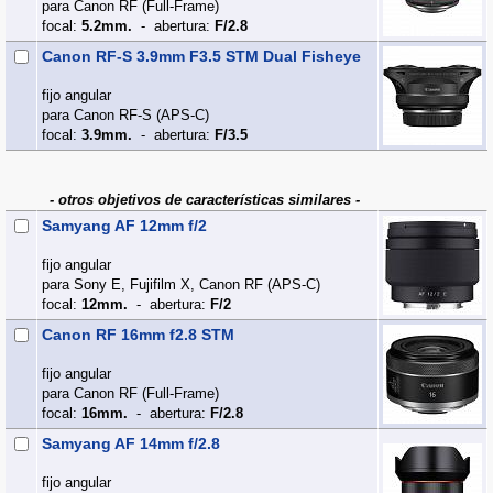
para Canon RF (Full‑Frame)
focal:
5.2mm.
- abertura:
F/2.8
Canon RF-S 3.9mm F3.5 STM Dual Fisheye
fijo angular
para Canon RF-S (APS‑C)
focal:
3.9mm.
- abertura:
F/3.5
- otros objetivos de características similares -
Samyang AF 12mm f/2
fijo angular
para Sony E, Fujifilm X, Canon RF (APS‑C)
focal:
12mm.
- abertura:
F/2
Canon RF 16mm f2.8 STM
fijo angular
para Canon RF (Full‑Frame)
focal:
16mm.
- abertura:
F/2.8
Samyang AF 14mm f/2.8
fijo angular