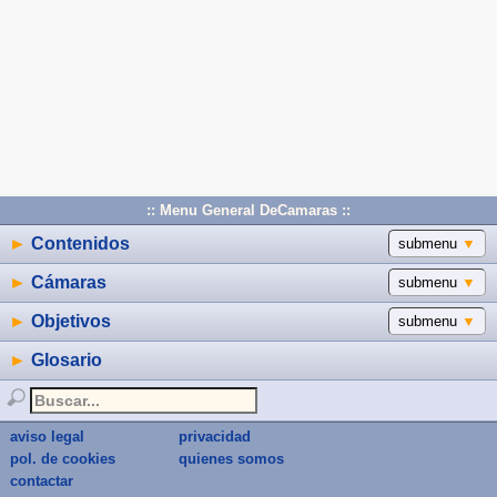
:: Menu General DeCamaras ::
►
Contenidos
submenu
▼
►
Cámaras
submenu
▼
►
Objetivos
submenu
▼
►
Glosario
aviso legal
privacidad
pol. de cookies
quienes somos
contactar