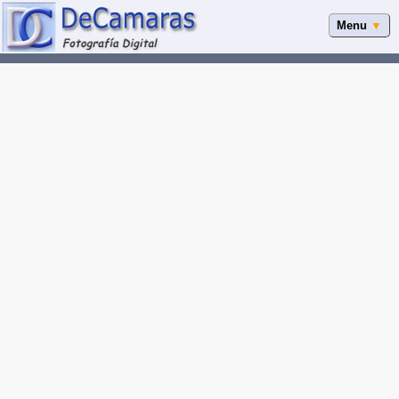
Menu
▼