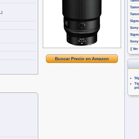
Tamro
Tamro
L)
Tamro
Sigm
Sony 
Sigm
Sony
[
Ver
Buscar Precio en Amazon
Si
Ti
pr