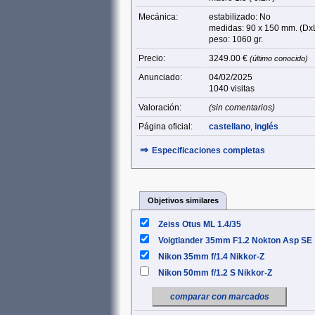
Mecánica:
estabilizado: No
medidas: 90 x 150 mm. (Dx
peso: 1060 gr.
Precio:
3249.00 €
(último conocido)
Anunciado:
04/02/2025
1040 visitas
Valoración:
(sin comentarios)
Página oficial:
castellano
,
inglés
⇒
Especificaciones completas
Objetivos similares
Zeiss Otus ML 1.4/35
Voigtlander 35mm F1.2 Nokton Asp SE
Nikon 35mm f/1.4 Nikkor-Z
Nikon 50mm f/1.2 S Nikkor-Z
comparar con marcados