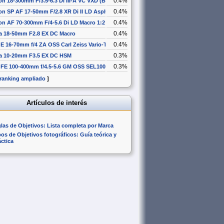
0.4%
n 18-300mm F/3.5-6.3 Di III-A VC VXD (B061)
0.4%
n SP AF 17-50mm F/2.8 XR Di II LD Aspherical [IF]
0.4%
n AF 70-300mm F/4-5.6 Di LD Macro 1:2
0.4%
a 18-50mm F2.8 EX DC Macro
0.4%
E 16-70mm f/4 ZA OSS Carl Zeiss Vario-Tessar T* SEL1670Z
0.3%
a 10-20mm F3.5 EX DC HSM
0.3%
 FE 100-400mm f/4.5-5.6 GM OSS SEL100400GM
 ranking ampliado
]
Artículos de interés
glas de Objetivos: Lista completa por Marca
pos de Objetivos fotográficos: Guía teórica y
áctica