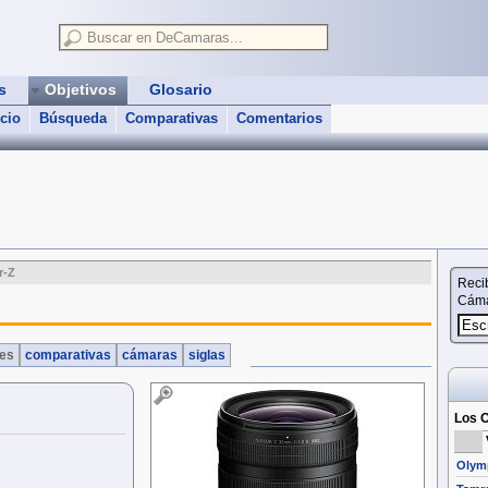
as
Objetivos
Glosario
icio
Búsqueda
Comparativas
Comentarios
r-Z
Reci
Cáma
nes
comparativas
cámaras
siglas
Los O
Olymp