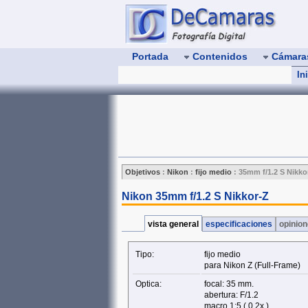
Portada
Contenidos
Cámar
In
Objetivos
:
Nikon
:
fijo medio
:
35mm f/1.2 S Nikko
Nikon 35mm f/1.2 S Nikkor-Z
vista general
especificaciones
opinio
Tipo:
fijo medio
para Nikon Z (Full‑Frame)
Optica:
focal: 35 mm.
abertura: F/1.2
macro 1:5 ( 0.2x )