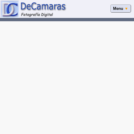
Menu
▼