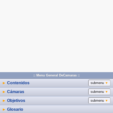
:: Menu General DeCamaras ::
►
Contenidos
submenu
▼
►
Cámaras
submenu
▼
►
Objetivos
submenu
▼
►
Glosario