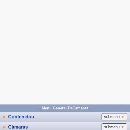
:: Menu General DeCamaras ::
►
Contenidos
submenu
▼
►
Cámaras
submenu
▼