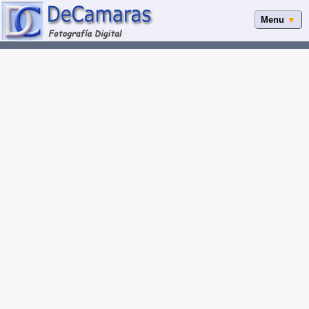
Menu
▼