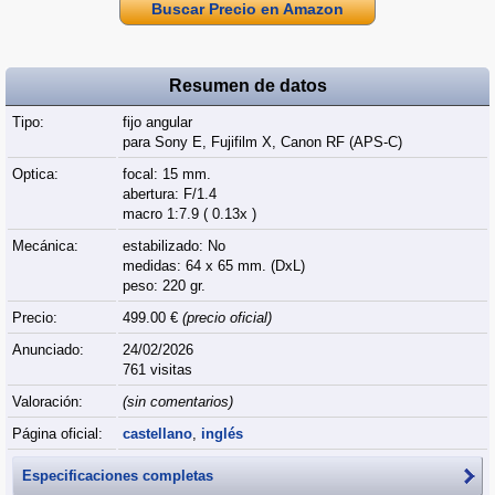
Buscar Precio en Amazon
Resumen de datos
Tipo:
fijo angular
para Sony E, Fujifilm X, Canon RF (APS‑C)
Optica:
focal: 15 mm.
abertura: F/1.4
macro 1:7.9 ( 0.13x )
Mecánica:
estabilizado: No
medidas: 64 x 65 mm. (DxL)
peso: 220 gr.
Precio:
499.00 €
(precio oficial)
Anunciado:
24/02/2026
761 visitas
Valoración:
(sin comentarios)
Página oficial:
castellano
,
inglés
Especificaciones completas