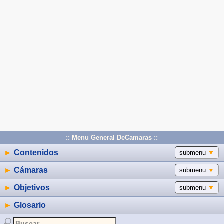
:: Menu General DeCamaras ::
►
Contenidos
submenu
▼
►
Cámaras
submenu
▼
►
Objetivos
submenu
▼
►
Glosario