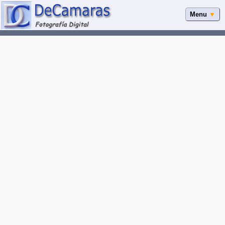
Menu
▼