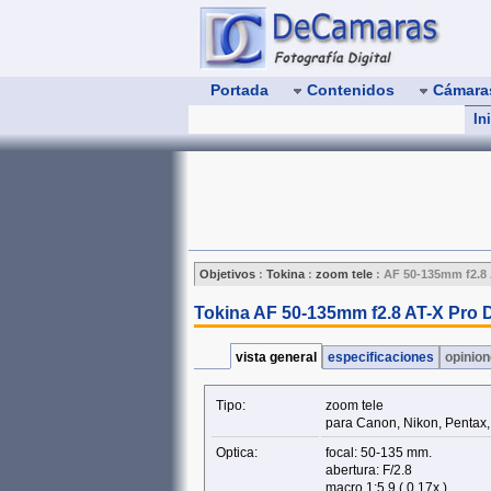
Portada
Contenidos
Cámar
In
Objetivos
:
Tokina
:
zoom tele
:
AF 50-135mm f2.8 
Tokina AF 50-135mm f2.8 AT-X Pro 
vista general
especificaciones
opinio
Tipo:
zoom tele
para Canon, Nikon, Pentax
Optica:
focal: 50-135 mm.
abertura: F/2.8
macro 1:5.9 ( 0.17x )