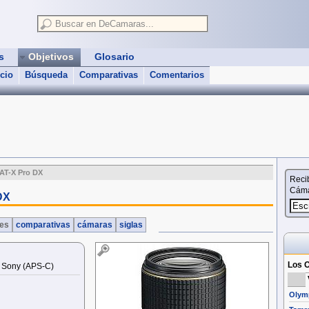
as
Objetivos
Glosario
icio
Búsqueda
Comparativas
Comentarios
AT-X Pro DX
Reci
Cáma
DX
nes
comparativas
cámaras
siglas
Los O
, Sony (APS‑C)
Olymp