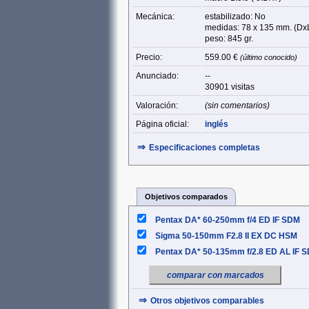
Mecánica:
estabilizado: No
medidas: 78 x 135 mm. (Dx
peso: 845 gr.
Precio:
559.00 €
(último conocido)
Anunciado:
--
30901 visitas
Valoración:
(sin comentarios)
Página oficial:
inglés
⇒
Especificaciones completas
Objetivos comparados
Pentax DA* 60-250mm f/4 ED IF SDM
Sigma 50-150mm F2.8 II EX DC HSM
Pentax DA* 50-135mm f/2.8 ED AL IF 
comparar con marcados
⇒
Otros objetivos comparables