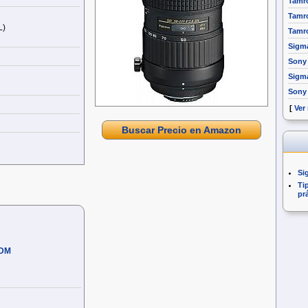
Tamro
Tamro
L)
Tamro
Sigm
Sony 
Sigm
Sony
[
Ver
Buscar Precio en Amazon
Si
Ti
pr
SDM