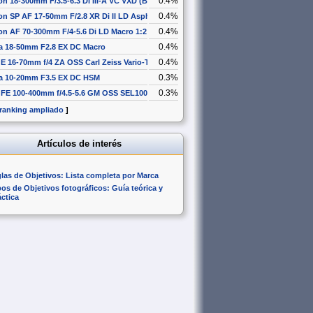
0.4%
n 18-300mm F/3.5-6.3 Di III-A VC VXD (B061)
0.4%
n SP AF 17-50mm F/2.8 XR Di II LD Aspherical [IF]
0.4%
n AF 70-300mm F/4-5.6 Di LD Macro 1:2
0.4%
a 18-50mm F2.8 EX DC Macro
0.4%
E 16-70mm f/4 ZA OSS Carl Zeiss Vario-Tessar T* SEL1670Z
0.3%
a 10-20mm F3.5 EX DC HSM
0.3%
 FE 100-400mm f/4.5-5.6 GM OSS SEL100400GM
 ranking ampliado
]
Artículos de interés
glas de Objetivos: Lista completa por Marca
pos de Objetivos fotográficos: Guía teórica y
áctica