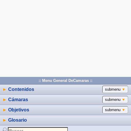
:: Menu General DeCamaras ::
►
Contenidos
submenu
▼
►
Cámaras
submenu
▼
►
Objetivos
submenu
▼
►
Glosario