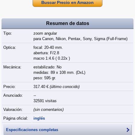
Buscar Precio en Amazon
Resumen de datos
Tipo:
zoom angular
para Canon, Nikon, Pentax, Sony, Sigma (Full‑Frame)
Optica:
focal: 20-40 mm.
abertura: F/2.8
macro 1:4.6 ( 0.22x )
Mecánica:
estabilizado: No
medidas: 89 x 108 mm. (DxL)
peso: 595 gr.
Precio:
317.40 €
(último conocido)
Anunciado:
--
32591 visitas
Valoración:
(sin comentarios)
Página oficial:
inglés
Especificaciones completas