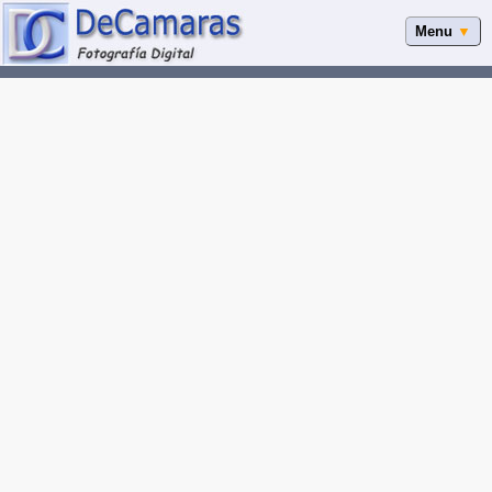
Menu
▼