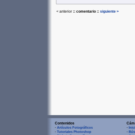
< anterior
:: comentario ::
siguiente >
Contenidos
Cám
-
-
Artículos Fotográficos
Inic
-
-
Tutoriales Photoshop
Bús