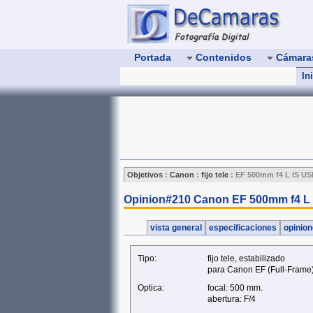
Portada
Contenidos
Cámar
In
Objetivos
:
Canon
:
fijo tele
:
EF 500mm f4 L IS U
Opinion#210 Canon EF 500mm f4 L
vista general
especificaciones
opinio
Tipo:
fijo tele, estabilizado
para Canon EF (Full‑Frame
Optica:
focal: 500 mm.
abertura: F/4