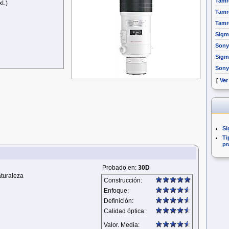
Tamr
xL)
Tamr
Tamr
Sigm
Sony
Sigm
Sony
[
Ver
Si
Ti
pr
Probado en:
30D
aturaleza
Construcción:
Enfoque:
Definición:
Calidad óptica:
Valor. Media: