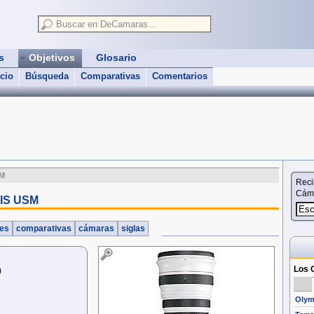
as
Objetivos
Glosario
icio
Búsqueda
Comparativas
Comentarios
SM
Reci
Cáma
 IS USM
nes
comparativas
cámaras
siglas
Los O
)
Olym