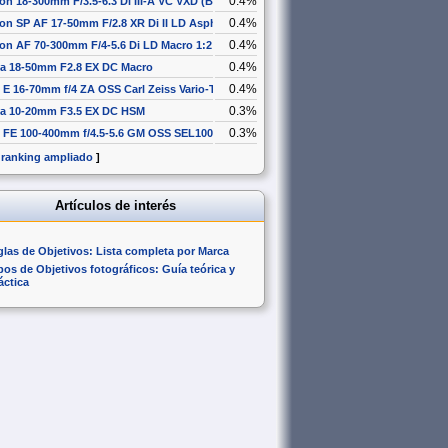
0.4%
on 18-300mm F/3.5-6.3 Di III-A VC VXD (B061)
0.4%
on SP AF 17-50mm F/2.8 XR Di II LD Aspherical [IF]
0.4%
on AF 70-300mm F/4-5.6 Di LD Macro 1:2
0.4%
a 18-50mm F2.8 EX DC Macro
0.4%
 E 16-70mm f/4 ZA OSS Carl Zeiss Vario-Tessar T* SEL1670Z
0.3%
a 10-20mm F3.5 EX DC HSM
0.3%
 FE 100-400mm f/4.5-5.6 GM OSS SEL100400GM
 ranking ampliado
]
Artículos de interés
glas de Objetivos: Lista completa por Marca
pos de Objetivos fotográficos: Guía teórica y
áctica