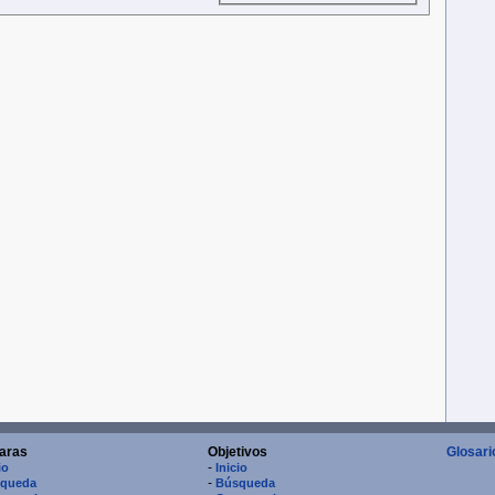
aras
Objetivos
Glosari
-
io
Inicio
-
queda
Búsqueda