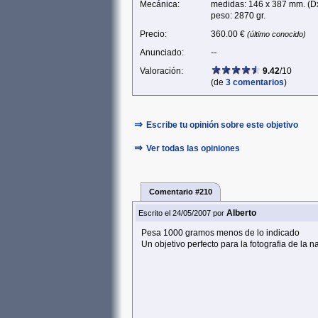
Mecánica:
medidas: 146 x 387 mm. (D
peso: 2870 gr.
Precio:
360.00 €
(último conocido)
Anunciado:
--
Valoración:
9.42
/10
(de
3 comentarios
)
⇒
Escribe tu opinión sobre este objetivo
⇒
Ver todas las opiniones
Comentario #210
Alberto
Escrito el 24/05/2007
por
Pesa 1000 gramos menos de lo indicado
Un objetivo perfecto para la fotografia de la n