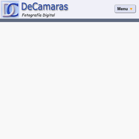
Menu
▼