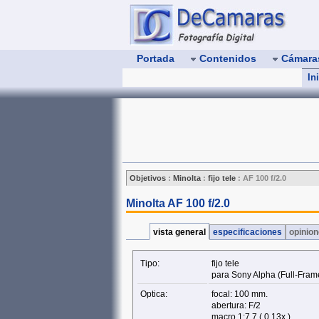
Portada
Contenidos
Cámar
In
Objetivos
:
Minolta
:
fijo tele
:
AF 100 f/2.0
Minolta AF 100 f/2.0
vista general
especificaciones
opinio
Tipo:
fijo tele
para Sony Alpha (Full‑Fram
Optica:
focal: 100 mm.
abertura: F/2
macro 1:7.7 ( 0.13x )