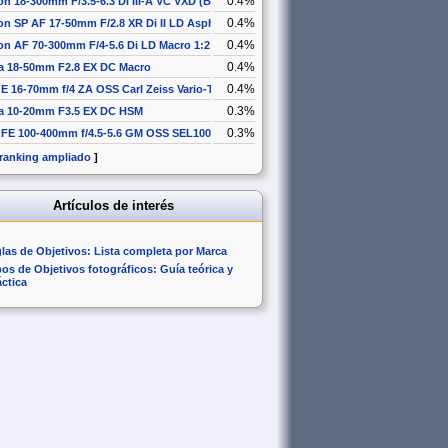
0.4%
n 18-300mm F/3.5-6.3 Di III-A VC VXD (B061)
0.4%
n SP AF 17-50mm F/2.8 XR Di II LD Aspherical [IF]
0.4%
n AF 70-300mm F/4-5.6 Di LD Macro 1:2
0.4%
a 18-50mm F2.8 EX DC Macro
0.4%
E 16-70mm f/4 ZA OSS Carl Zeiss Vario-Tessar T* SEL1670Z
0.3%
a 10-20mm F3.5 EX DC HSM
0.3%
 FE 100-400mm f/4.5-5.6 GM OSS SEL100400GM
 ranking ampliado
]
Artículos de interés
glas de Objetivos: Lista completa por Marca
pos de Objetivos fotográficos: Guía teórica y
áctica