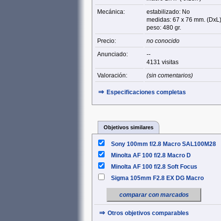
Mecánica:
estabilizado: No
medidas: 67 x 76 mm. (DxL
peso: 480 gr.
Precio:
no conocido
Anunciado:
--
4131 visitas
Valoración:
(sin comentarios)
⇒
Especificaciones completas
Objetivos similares
Sony 100mm f/2.8 Macro SAL100M28
Minolta AF 100 f/2.8 Macro D
Minolta AF 100 f/2.8 Soft Focus
Sigma 105mm F2.8 EX DG Macro
comparar con marcados
⇒
Otros objetivos comparables