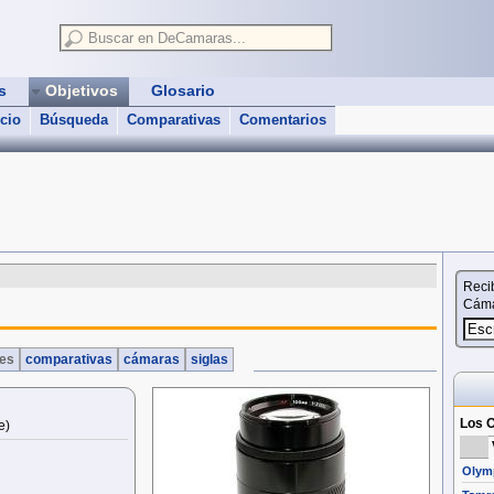
as
Objetivos
Glosario
icio
Búsqueda
Comparativas
Comentarios
Reci
Cáma
nes
comparativas
cámaras
siglas
Los O
e)
Olymp