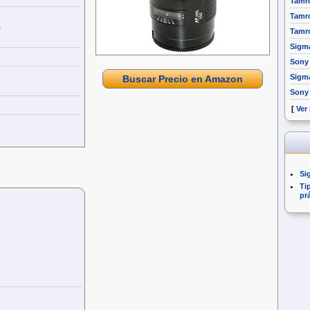
Tamro
Tamro
)
Tamro
Sigm
Sony 
Sigm
Buscar Precio en Amazon
Sony
[
Ver
Si
Ti
pr