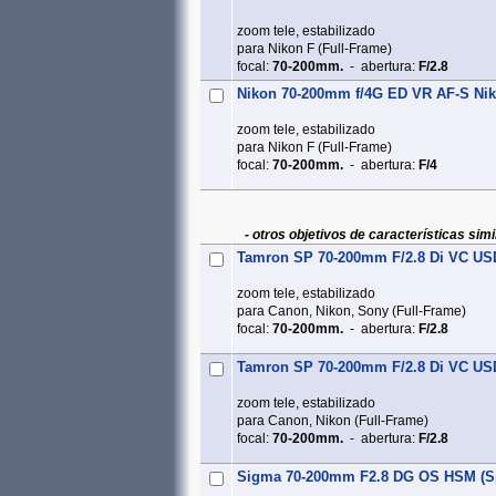
zoom tele, estabilizado
para Nikon F (Full‑Frame)
focal:
70-200mm.
- abertura:
F/2.8
Nikon 70-200mm f/4G ED VR AF-S Nik
zoom tele, estabilizado
para Nikon F (Full‑Frame)
focal:
70-200mm.
- abertura:
F/4
- otros objetivos de características simi
Tamron SP 70-200mm F/2.8 Di VC US
zoom tele, estabilizado
para Canon, Nikon, Sony (Full‑Frame)
focal:
70-200mm.
- abertura:
F/2.8
Tamron SP 70-200mm F/2.8 Di VC US
zoom tele, estabilizado
para Canon, Nikon (Full‑Frame)
focal:
70-200mm.
- abertura:
F/2.8
Sigma 70-200mm F2.8 DG OS HSM (Sp