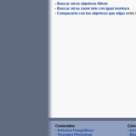
-
Buscar otros objetivos Nikon
-
Buscar otros zoom tele con igual montura
-
Compararlo con los objetivos que elijas
entre 
Contenidos
Cám
-
-
Artículos Fotográficos
Inic
-
-
Tutoriales Photoshop
Bús