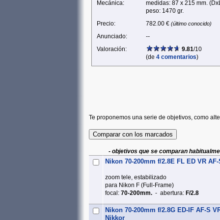
Mecánica:
medidas: 87 x 215 mm. (Dx
peso: 1470 gr.
Precio:
782.00 €
(último conocido)
Anunciado:
--
Valoración:
9.81
/10
(de
4 comentarios
)
Te proponemos una serie de objetivos, como alte
- objetivos que se comparan habitualme
Nikon 70-200mm f/2.8E FL ED VR AF-
zoom tele, estabilizado
para Nikon F (Full‑Frame)
focal:
70-200mm.
- abertura:
F/2.8
Nikon 70-200mm f/2.8G ED-IF AF-S VR
Nikkor