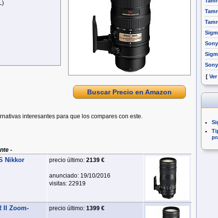
Tamr
L)
Tamr
Tamr
Sigm
Sony
Sigm
Sony
[
Ver
Buscar Precio en Amazon
rnativas interesantes para que los compares con este.
Si
Ti
pr
nte -
S Nikkor
precio último:
2139 €
anunciado: 19/10/2016
visitas: 22919
 II Zoom-
precio último:
1399 €