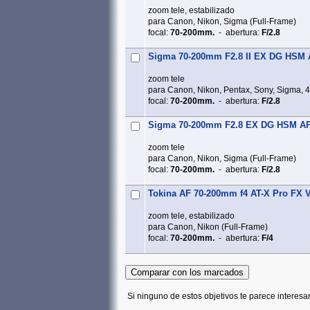
zoom tele, estabilizado
para Canon, Nikon, Sigma (Full‑Frame)
focal:
70-200mm.
- abertura:
F/2.8
Sigma 70-200mm F2.8 II EX DG HSM
zoom tele
para Canon, Nikon, Pentax, Sony, Sigma, 4
focal:
70-200mm.
- abertura:
F/2.8
Sigma 70-200mm F2.8 EX DG HSM A
zoom tele
para Canon, Nikon, Sigma (Full‑Frame)
focal:
70-200mm.
- abertura:
F/2.8
Tokina AF 70-200mm f4 AT-X Pro FX
zoom tele, estabilizado
para Canon, Nikon (Full‑Frame)
focal:
70-200mm.
- abertura:
F/4
Si ninguno de estos objetivos te parece interesa