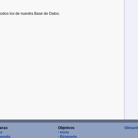
todos los de nuestra Base de Datos.
aras
Objetivos
Glosari
-
io
Inicio
-
queda
Búsqueda