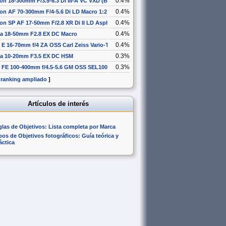
0.4%
on 18-300mm F/3.5-6.3 Di III-A VC VXD (B061)
0.4%
on AF 70-300mm F/4-5.6 Di LD Macro 1:2
0.4%
on SP AF 17-50mm F/2.8 XR Di II LD Aspherical [IF]
0.4%
a 18-50mm F2.8 EX DC Macro
0.4%
 E 16-70mm f/4 ZA OSS Carl Zeiss Vario-Tessar T* SEL1670Z
0.3%
a 10-20mm F3.5 EX DC HSM
0.3%
 FE 100-400mm f/4.5-5.6 GM OSS SEL100400GM
 ranking ampliado
]
Artículos de interés
glas de Objetivos: Lista completa por Marca
pos de Objetivos fotográficos: Guía teórica y
áctica