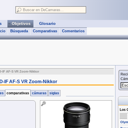
as
Objetivos
Glosario
icio
Búsqueda
Comparativas
Comentarios
D-IF AF-S VR Zoom-Nikkor
Reci
Cáma
D-IF AF-S VR Zoom-Nikkor
nes
comparativas
cámaras
siglas
Los O
Olym