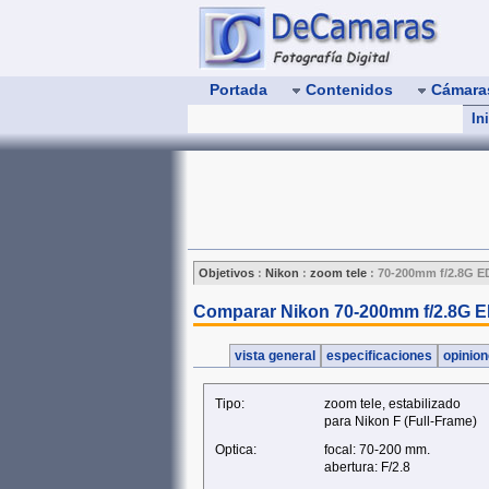
Portada
Contenidos
Cámar
In
Objetivos
:
Nikon
:
zoom tele
:
70-200mm f/2.8G E
Comparar Nikon 70-200mm f/2.8G E
vista general
especificaciones
opinio
Tipo:
zoom tele, estabilizado
para Nikon F (Full‑Frame)
Optica:
focal: 70-200 mm.
abertura: F/2.8