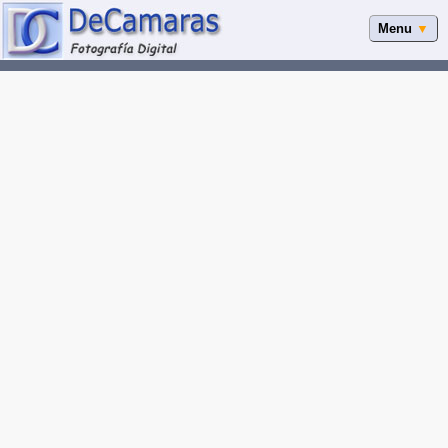
Menu
▼