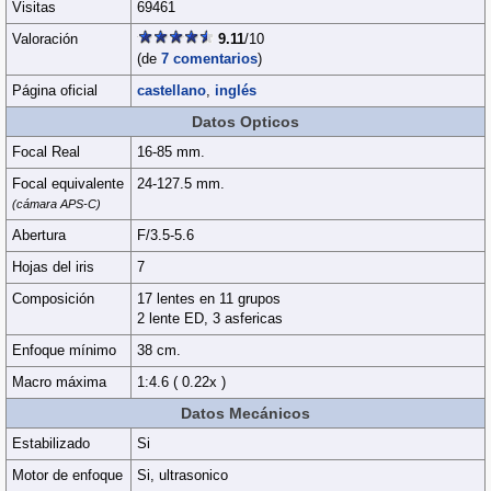
Visitas
69461
Valoración
9.11
/10
(de
7 comentarios
)
Página oficial
castellano
,
inglés
Datos Opticos
Focal Real
16-85 mm.
Focal equivalente
24-127.5 mm.
(cámara APS-C)
Abertura
F/3.5-5.6
Hojas del iris
7
Composición
17 lentes en 11 grupos
2 lente ED, 3 asfericas
Enfoque mínimo
38 cm.
Macro máxima
1:4.6 ( 0.22x )
Datos Mecánicos
Estabilizado
Si
Motor de enfoque
Si, ultrasonico