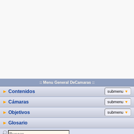
:: Menu General DeCamaras ::
►
Contenidos
submenu
▼
►
Cámaras
submenu
▼
►
Objetivos
submenu
▼
►
Glosario