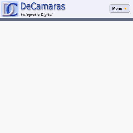
Menu
▼