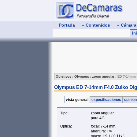
Portada
Contenidos
Cámar
In
Objetivos
:
Olympus
:
zoom angular
:
ED 7-14mm F
Olympus ED 7-14mm F4.0 Zuiko Digi
vista general
especificaciones
opinio
Tipo:
zoom angular
para 4/3
Optica:
focal: 7-14 mm.
abertura: F/4
macro 1:9.1 ( 0.11x )