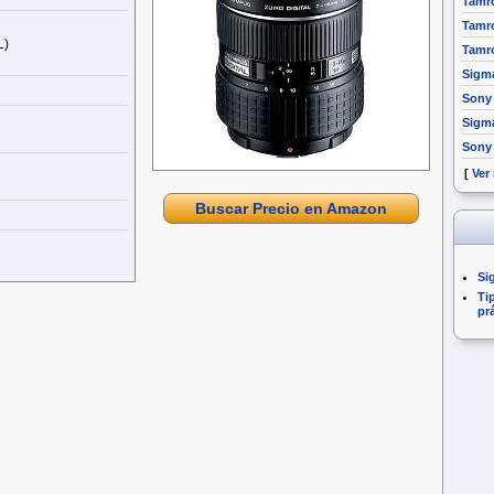
Tamro
Tamro
L)
Tamro
Sigm
Sony 
Sigm
Sony
[
Ver
Buscar Precio en Amazon
Si
Ti
pr