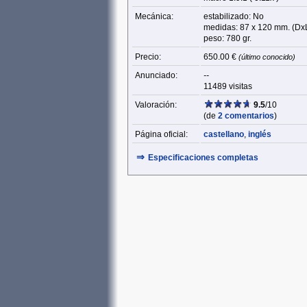
Mecánica:
estabilizado: No
medidas: 87 x 120 mm. (Dx
peso: 780 gr.
Precio:
650.00 €
(último conocido)
Anunciado:
--
11489 visitas
Valoración:
9.5
/10
(de
2 comentarios
)
Página oficial:
castellano
,
inglés
⇒
Especificaciones completas