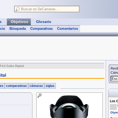
as
Objetivos
Glosario
icio
Búsqueda
Comparativas
Comentarios
4.0 Zuiko Digital
Reci
Cáma
tal
nes
comparativas
cámaras
siglas
Los O
Olymp