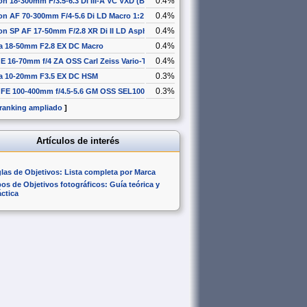
0.4%
n 18-300mm F/3.5-6.3 Di III-A VC VXD (B061)
0.4%
n AF 70-300mm F/4-5.6 Di LD Macro 1:2
0.4%
n SP AF 17-50mm F/2.8 XR Di II LD Aspherical [IF]
0.4%
a 18-50mm F2.8 EX DC Macro
0.4%
E 16-70mm f/4 ZA OSS Carl Zeiss Vario-Tessar T* SEL1670Z
0.3%
a 10-20mm F3.5 EX DC HSM
0.3%
 FE 100-400mm f/4.5-5.6 GM OSS SEL100400GM
 ranking ampliado
]
Artículos de interés
glas de Objetivos: Lista completa por Marca
pos de Objetivos fotográficos: Guía teórica y
áctica