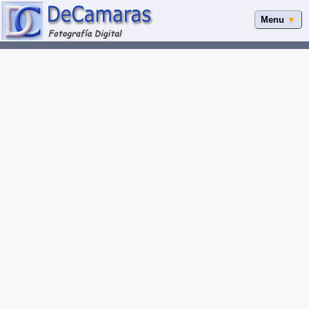
Menu
▼