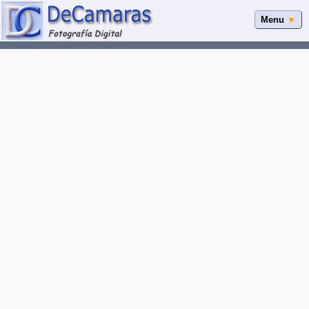
Menu
▼