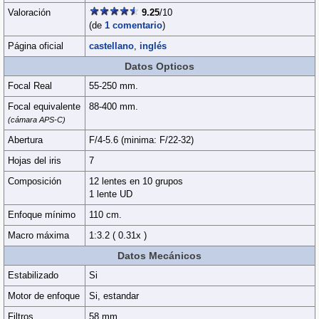
Valoración
9.25
/10
(de
1 comentario
)
Página oficial
castellano
,
inglés
Datos Opticos
Focal Real
55-250 mm.
Focal equivalente
88-400 mm.
(cámara APS-C)
Abertura
F/4-5.6 (minima: F/22-32)
Hojas del iris
7
Composición
12 lentes en 10 grupos
1 lente UD
Enfoque mínimo
110 cm.
Macro máxima
1:3.2 ( 0.31x )
Datos Mecánicos
Estabilizado
Si
Motor de enfoque
Si, estandar
Filtros
58 mm.