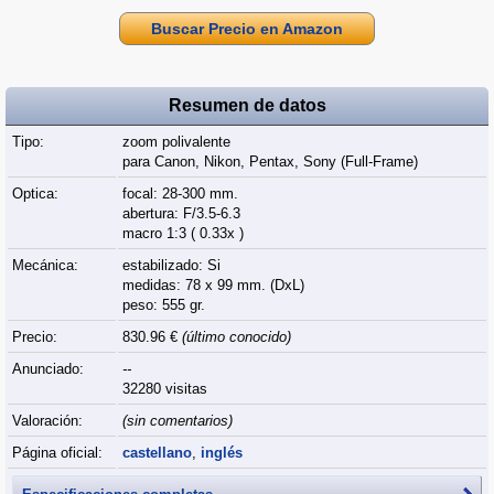
Buscar Precio en Amazon
Resumen de datos
Tipo:
zoom polivalente
para Canon, Nikon, Pentax, Sony (Full‑Frame)
Optica:
focal: 28-300 mm.
abertura: F/3.5-6.3
macro 1:3 ( 0.33x )
Mecánica:
estabilizado: Si
medidas: 78 x 99 mm. (DxL)
peso: 555 gr.
Precio:
830.96 €
(último conocido)
Anunciado:
--
32280 visitas
Valoración:
(sin comentarios)
Página oficial:
castellano
,
inglés