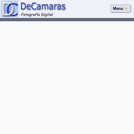
Menu
▼