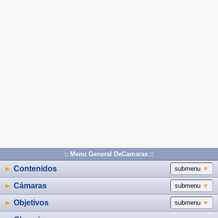
:: Menu General DeCamaras ::
►
Contenidos
submenu
▼
►
Cámaras
submenu
▼
►
Objetivos
submenu
▼